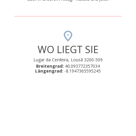
WO LIEGT SIE
Lugar da Cerdeira, Lousã 3200-509
Breitengrad:
40.093772357034
Längengrad:
-8.1947365595245