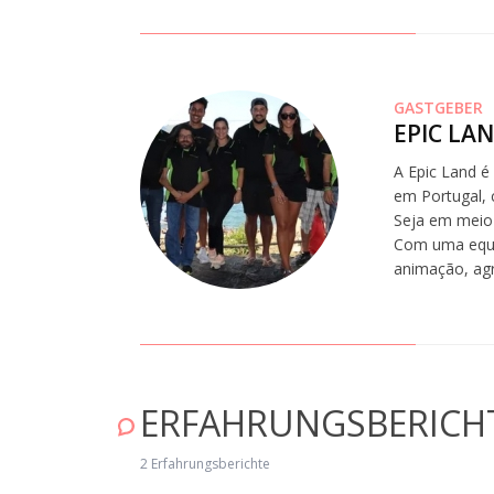
GASTGEBER
EPIC LA
A Epic Land é
em Portugal, 
Seja em meio 
Com uma equip
animação, ag
ERFAHRUNGSBERICH
"Fantastisch!" Mai 07, 2019
2 Erfahrungsberichte