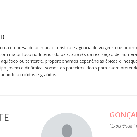
ND
 uma empresa de animação turística e agência de viagens que promo
com maior foco no Interior do país, através da realização de inúmera
aquático ou terrestre, proporcionamos experiências épicas e inesquec
a jovem e dinâmica, somos os parceiros ideais para quem pretende
radando a miúdos e graúdos.
GONÇA
TE
"Experiência 1