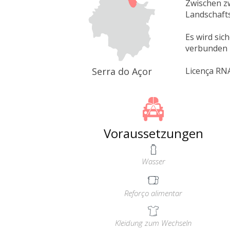
Zwischen zw
Landschafts
Es wird sic
verbunden 
Serra do Açor
Licença RN
Voraussetzungen
Wasser
Reforço alimentar
Kleidung zum Wechseln