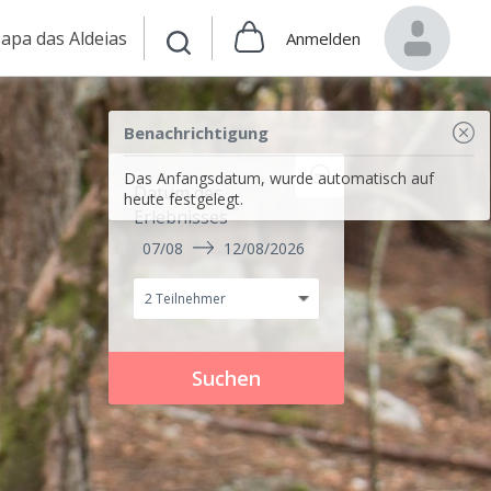
apa das Aldeias
Anmelden
Benachrichtigung
Das Anfangsdatum, wurde automatisch auf
Datum des
heute festgelegt.
Erlebnisses
07/08
12/08/2026