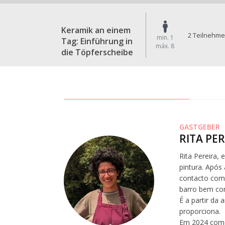
Keramik an einem
2 Teilnehme
min. 1
Tag: Einführung in
máx. 8
die Töpferscheibe
GASTGEBER
RITA PE
Rita Pereira,
pintura. Após
contacto com 
barro bem com
É a partir da 
proporciona.
Em 2024 começ