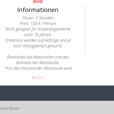
Informationen
Dauer: 5 Stunden
Preis: 100 € / Person
Nicht geeignet für Kinder/Jugendliche
unter 16 Jahren.
Erlebnisse werden auf Anfrage und je
nach Verfügbarkeit gebucht.
Beinhaltet alle Materialien und das
Brennen der Werkstücke.
*Für den Versand der Werkstücke wird
ein zusätzlicher Betrag berechnet.
+
mehr
Stornierungsbedingungen:
Eine Stornierung ist innerhalb von 14
Tagen nach der Anmeldung möglich,
wobei die entsprechenden
Überweisungsgebühren zu tragen sind.
is pro Person
Gemäß der EU-