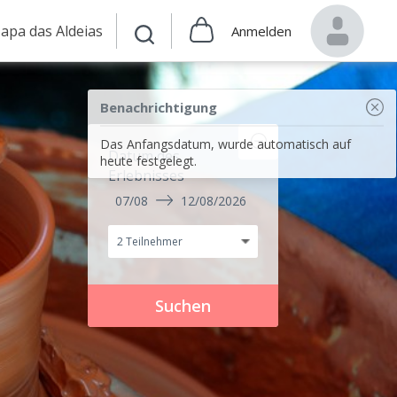
apa das Aldeias
Anmelden
Benachrichtigung
Das Anfangsdatum, wurde automatisch auf
Datum des
heute festgelegt.
Erlebnisses
07/08
12/08/2026