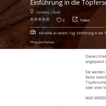
Einführung in die Töpfers
Cerdeira, Lousã
0
Teilen
Keramik an einem Tag: Einführung in die
*Preis pro Person
Dieses Erle
angepasst a
Sie werden 
Reise zwisc
Töpferschei
oder eine S
WAS WERDE