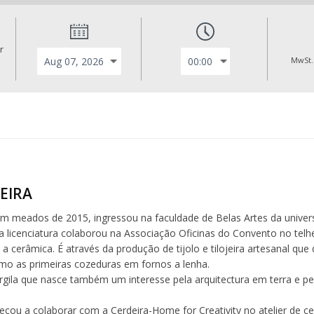
r
MwSt.
REIRA
 em meados de 2015, ingressou na faculdade de Belas Artes da univer
 a licenciatura colaborou na Associação Oficinas do Convento no telh
a cerâmica. É através da produção de tijolo e tilojeira artesanal q
o as primeiras cozeduras em fornos a lenha.
argila que nasce também um interesse pela arquitectura em terra e pel
ou a colaborar com a Cerdeira-Home for Creativity no atelier de ce