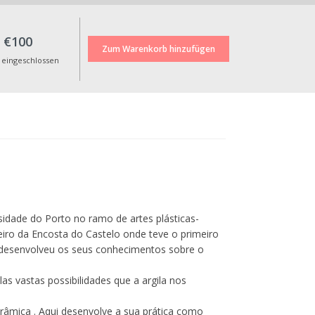
Verbraucherschutzgesetzgebung wird
der Kurspreis nach Ablauf von 14 Tagen
€100
nach der Anmeldung nicht
zurückerstattet. Der Betrag wird jedoch
 eingeschlossen
vollständig erstattet, falls die Schulung
aufgrund einer unzureichenden
Teilnehmerzahl nicht stattfinden kann.
Alle angegebenen Preise verstehen sich
inklusive Mehrwertsteuer zum geltenden
gesetzlichen Satz.
sidade do Porto no ramo de artes plásticas-
eiro da Encosta do Castelo onde teve o primeiro
ue desenvolveu os seus conhecimentos sobre o
as vastas possibilidades que a argila nos
râmica . Aqui desenvolve a sua prática como