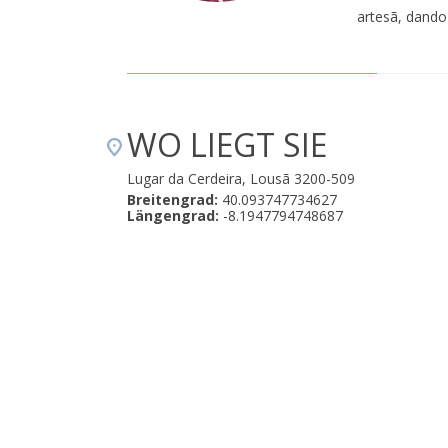
artesã, dando
WO LIEGT SIE
Lugar da Cerdeira, Lousã 3200-509
Breitengrad:
40.093747734627
Längengrad:
-8.1947794748687