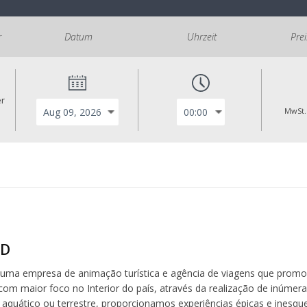
r
Datum
Uhrzeit
Pre
er
MwSt.
ND
 uma empresa de animação turística e agência de viagens que promo
com maior foco no Interior do país, através da realização de inúmera
aquático ou terrestre, proporcionamos experiências épicas e inesquec