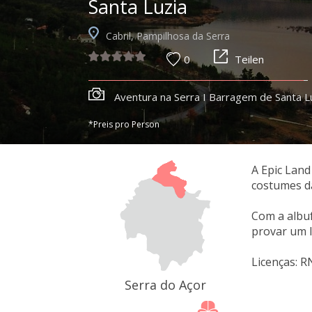
Santa Luzia
Cabril, Pampilhosa da Serra
0
Teilen
Aventura na Serra I Barragem de Santa L
*Preis pro Person
A Epic Land
costumes d
Com a albuf
provar um l
Licenças: 
Serra do Açor