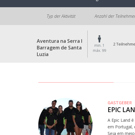
Typ der Aktivität
Anzahl der Teilnehme
Aventura na Serra I
2 Teilnehm
min. 1
Barragem de Santa
máx. 99
Luzia
GASTGEBER
EPIC LA
A Epic Land é
em Portugal, 
Seja em meio 