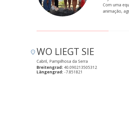
Com uma equip
animação, ag
WO LIEGT SIE
Cabril, Pampilhosa da Serra
Breitengrad:
40.090213505312
Längengrad:
-7.851821