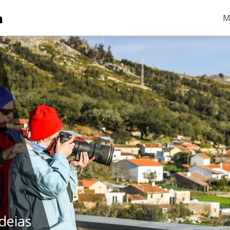
M
deias