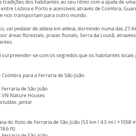
 tradições dos habitantes ao seu ritmo com a ajuda de uma bi
 entre Lisboa e Porto e acessíveis através de Coimbra, Guar
e nos transportam para outro mundo.
to, vai pedalar de aldeia em aldeia, dormindo numa das 27 Al
por áreas florestais, praias fluviais, Serra da Lousã, atrave
antes.
ai surpreender-se com os segredos que os habitantes locais
 Coimbra para a Ferraria de São João
Ferraria de São João
: VN Nature Houses
cluídas: jantar
eia do Xisto de Ferraria de São João (53 km I 4.3 mi I +1058 m 
18.6 ft)
Ferraria de São João