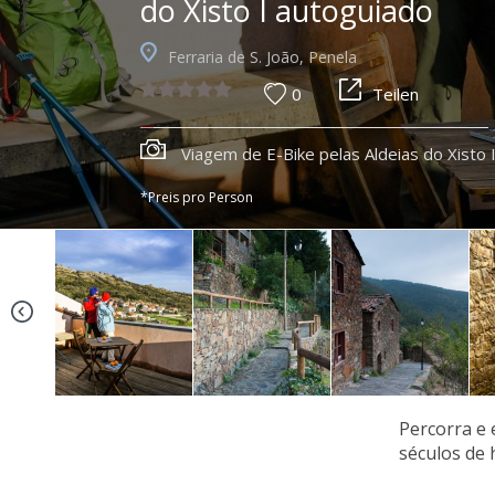
do Xisto I autoguiado
Ferraria de S. João, Penela
0
Teilen
Viagem de E-Bike pelas Aldeias do Xisto 
*Preis pro Person
Percorra e 
séculos de 