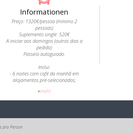
Informationen
Preço: 1320€/pessoa (mínimo 2
pessoas)
Suplemento single: 520€
A iniciar aos domingos (outros dias a
pedido)
Passeio autoguiado.
Inclui:
- 6 noites com café da manhã em
alojamentos pré-selecionados;
- Briefing com um Guia A2Z;
+
mehr
- Transfere de Coimbra para Ferraria de
São João e de Cerdeira para Coimbra;
- 5 Lunchboxes e 6 Jantares;
- Transferes locais quando necessários
para o itinerário;
- Transfere de bagagem entre
is pro Person
alojamentos- 1 mala por pessoa - até 15