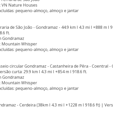
: VN Nature Houses
ncluídas: pequeno-almoço, almoço e jantar
raria de São João - Gondramaz - 44.9 km I 4.3 mi I +888 m I 91
.6 ft.
m Gondramaz
: Mountain Whisper
ncluídas: pequeno-almoço, almoço e jantar
sseio circular Gondramaz - Castanheira de Pêra - Coentral - 
Versão curta: 29.9 km I 4.3 mi I +854 m I 918.6 ft.
m Gondramaz
: Mountain Whisper
ncluídas: pequeno-almoço, almoço e jantar
dramaz - Cerdeira (38km I 4.3 mi I +1228 m I 918.6 ft) | Versã