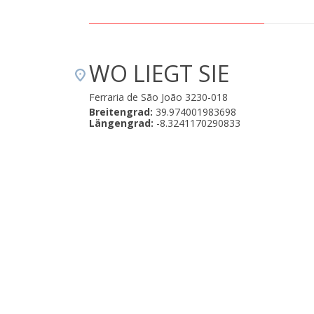
WO LIEGT SIE
Ferraria de São João 3230-018
Breitengrad:
39.974001983698
Längengrad:
-8.3241170290833