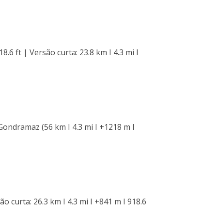
8.6 ft | Versão curta: 23.8 km I 4.3 mi I
Gondramaz (56 km I 4.3 mi I +1218 m I
o curta: 26.3 km I 4.3 mi I +841 m I 918.6