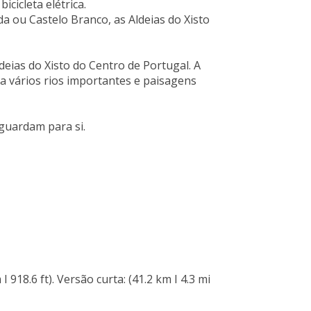
cicleta elétrica.
da ou Castelo Branco, as Aldeias do Xisto
deias do Xisto do Centro de Portugal. A
ssa vários rios importantes e paisagens
 guardam para si.
I 918.6 ft). Versão curta: (41.2 km I 4.3 mi