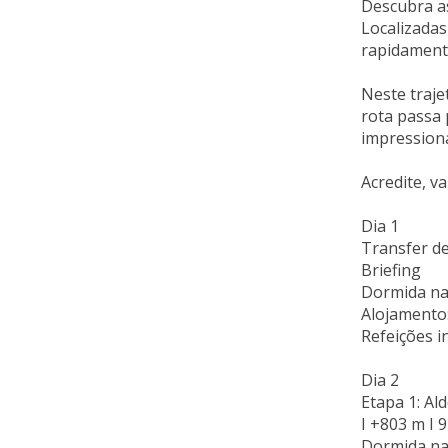
Descubra as
Localizadas
rapidament
Neste traje
rota passa 
impression
Acredite, v
Dia 1
Transfer de
Briefing
Dormida na 
Alojamento
Refeições in
Dia 2
Etapa 1: Ald
I +803 m I 9
Dormida na 