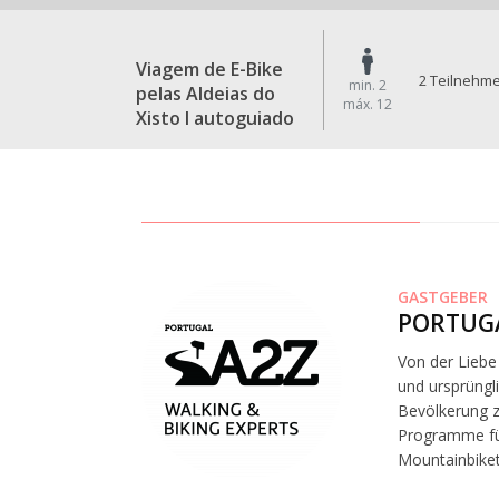
Viagem de E-Bike
2 Teilnehm
min. 2
pelas Aldeias do
máx. 12
Xisto I autoguiado
GASTGEBER
PORTUGA
Von der Liebe
und ursprüngl
Bevölkerung zu
Programme für
Mountainbiket