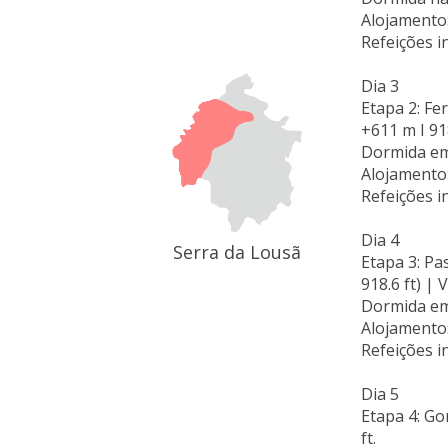
Alojamento
Refeições i
Dia 3
Etapa 2: Fer
+611 m I 918
Dormida e
Alojamento
Refeições i
Dia 4
Serra da Lousã
Etapa 3: Pa
918.6 ft) | 
Dormida e
Alojamento
Refeições i
Dia 5
Etapa 4: Gon
ft.