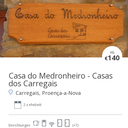
Ab
140
€
Casa do Medronheiro - Casas
dos Carregais
Carregais, Proença-a-Nova
2 x ehebett
Einrichtungen
(+7)