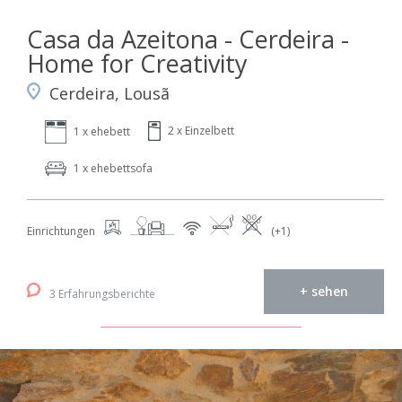
Casa da Azeitona - Cerdeira -
Home for Creativity
Cerdeira, Lousã
2 x Einzelbett
1 x ehebett
1 x ehebettsofa
Einrichtungen
(+1)
+ sehen
3 Erfahrungsberichte