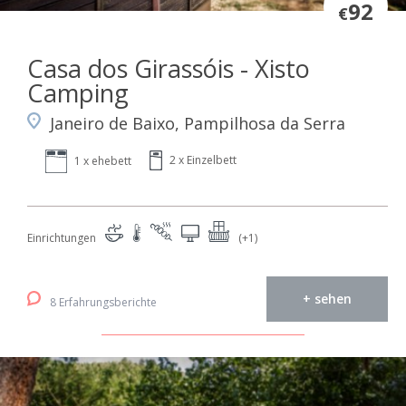
92
€
Casa dos Girassóis - Xisto
Camping
Janeiro de Baixo, Pampilhosa da Serra
2 x Einzelbett
1 x ehebett
Einrichtungen
(+1)
+ sehen
8 Erfahrungsberichte