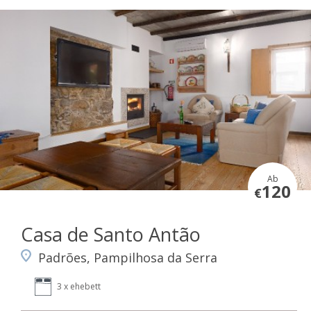
Ab
120
€
Casa de Santo Antão
Padrões, Pampilhosa da Serra
3 x ehebett