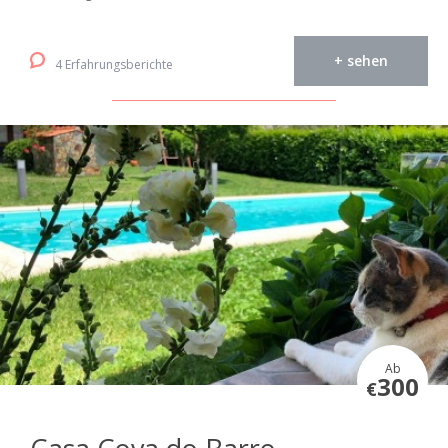
+ sehen
4 Erfahrungsberichte
Ab
300
€