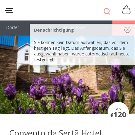
Dörfer
Reihenfolge
OK
Benachrichtigung
Sie können kein Datum auswählen, das vor dem
heutigen Tag liegt. Das Anfangsdatum, das Sie
ausgewählt haben, wurde automatisch auf heute
festgelegt.
Ab
120
€
Convento da Sertã Hotel