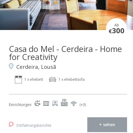
Ab
300
€
Casa do Mel - Cerdeira - Home
for Creativity
Cerdeira, Lousã
1 x ehebett
1 x ehebettsofa
Einrichtungen
(+3)
+ sehen
0 Erfahrungsberichte