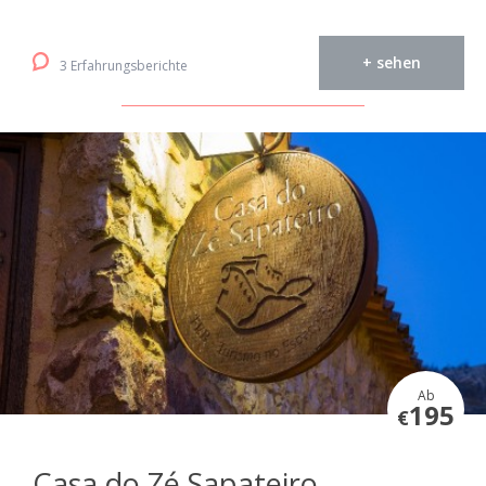
+ sehen
3 Erfahrungsberichte
Ab
195
€
Casa do Zé Sapateiro