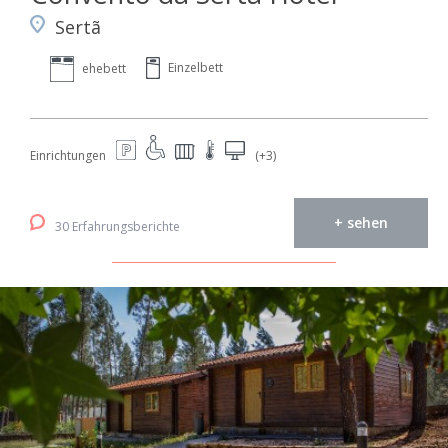
Sertã
Einzelbett
ehebett
Einrichtungen
(+3)
+ sehen
30 Erfahrungsberichte