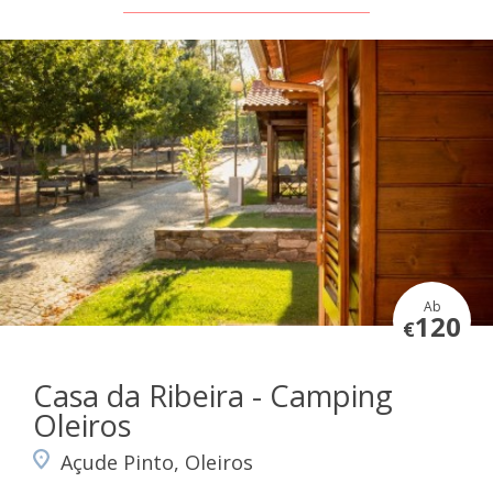
Ab
120
€
Casa da Ribeira - Camping
Oleiros
Açude Pinto, Oleiros