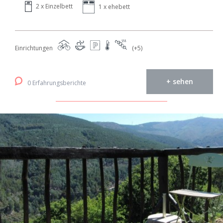
2 x Einzelbett
1 x ehebett
Einrichtungen
(+5)
+ sehen
0 Erfahrungsberichte