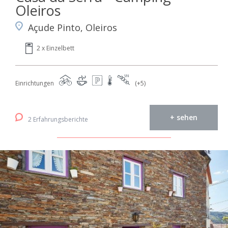
Oleiros
Açude Pinto, Oleiros
2 x Einzelbett
Einrichtungen
(+5)
+ sehen
2 Erfahrungsberichte