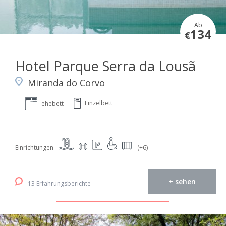
Ab
134
€
Hotel Parque Serra da Lousã
Miranda do Corvo
Einzelbett
ehebett
Einrichtungen
(+6)
+ sehen
13 Erfahrungsberichte