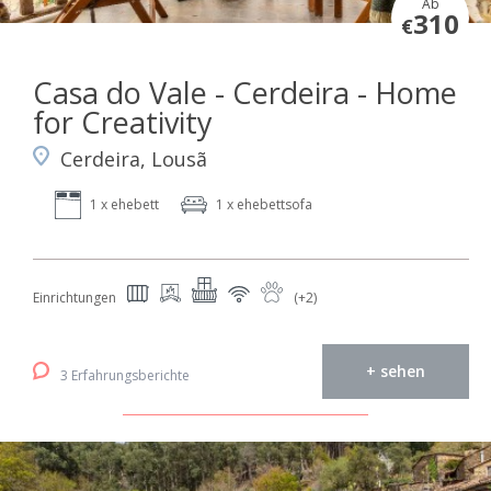
Ab
310
€
Casa do Vale - Cerdeira - Home
for Creativity
Cerdeira, Lousã
1 x ehebett
1 x ehebettsofa
Einrichtungen
(+2)
+ sehen
3 Erfahrungsberichte