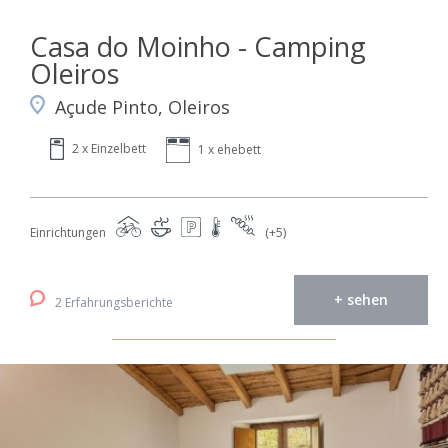
Casa do Moinho - Camping
Oleiros
Açude Pinto, Oleiros
2 x Einzelbett
1 x ehebett
Einrichtungen
(+5)
+ sehen
2 Erfahrungsberichte