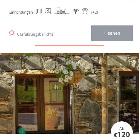
Einrichtungen
(+2)
+ sehen
0 Erfahrungsberichte
Ab
120
€