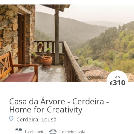
Ab
310
€
Casa da Árvore - Cerdeira -
Home for Creativity
Cerdeira, Lousã
1 x ehebett
1 x ehebettsofa