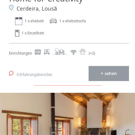
Cerdeira, Lousã
1 x ehebett
1 x ehebettsofa
1 x Einzelbett
Einrichtungen
(+2)
+ sehen
0 Erfahrungsberichte