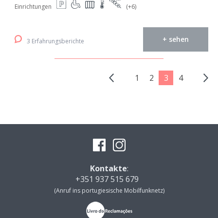
Einrichtungen
(+6)
+ sehen
3 Erfahrungsberichte
1
2
3
4
Kontakte
:
+351 937 515 679
(Anruf ins portugiesische Mobilfunknetz)