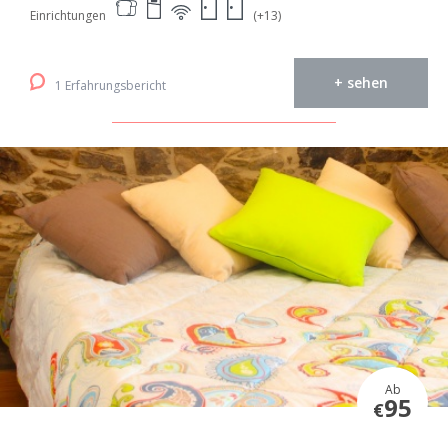
Einrichtungen
(+13)
+ sehen
1 Erfahrungsbericht
Ab
95
€