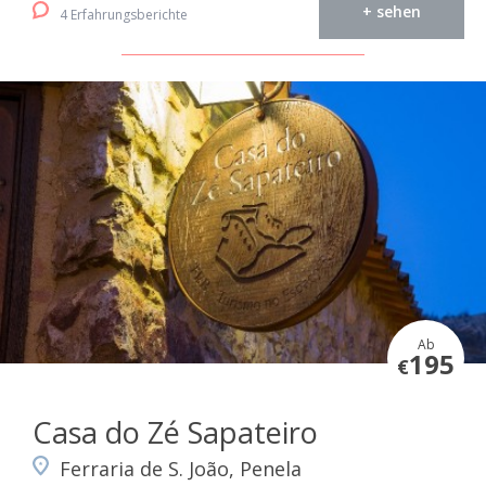
+ sehen
4 Erfahrungsberichte
Ab
195
€
Casa do Zé Sapateiro
Ferraria de S. João, Penela