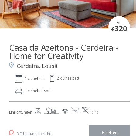
Ab
320
€
Casa da Azeitona - Cerdeira -
Home for Creativity
Cerdeira, Lousã
2 x Einzelbett
1 x ehebett
1 x ehebettsofa
Einrichtungen
(+1)
+ sehen
3 Erfahrungsberichte