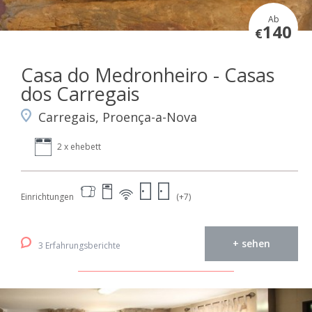
Ab
140
€
Casa do Medronheiro - Casas
dos Carregais
Carregais, Proença-a-Nova
2 x ehebett
Einrichtungen
(+7)
+ sehen
3 Erfahrungsberichte