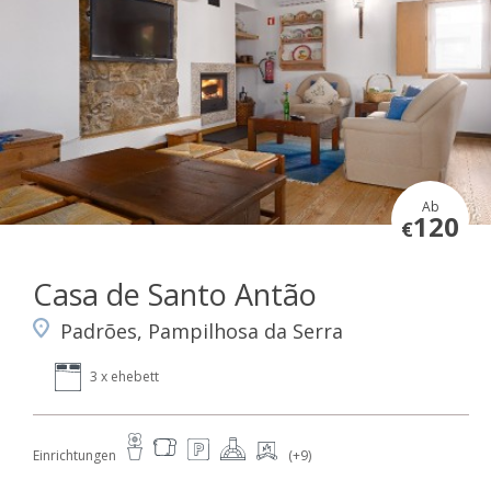
Ab
120
€
Casa de Santo Antão
Padrões, Pampilhosa da Serra
3 x ehebett
Einrichtungen
(+9)