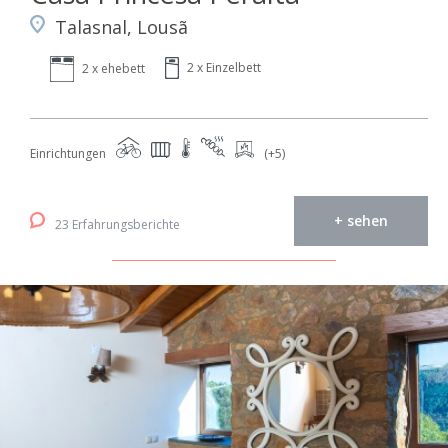
Talasnal, Lousã
2 x Einzelbett
2 x ehebett
Einrichtungen
(+5)
+ sehen
23 Erfahrungsberichte