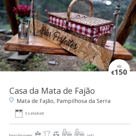
Ab
150
€
Casa da Mata de Fajão
Mata de Fajão, Pampilhosa da Serra
3 x ehebett
Einrichtungen
(+5)