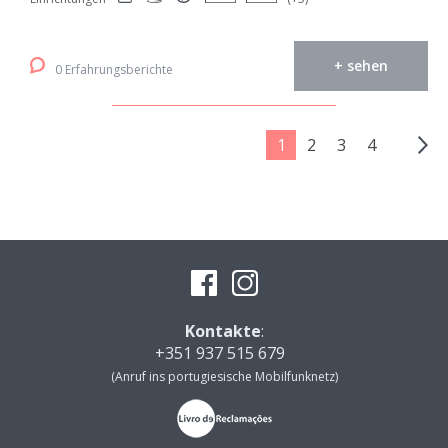
+ sehen
0 Erfahrungsberichte
1
2
3
4
Kontakte
:
+351 937 515 679
(Anruf ins portugiesische Mobilfunknetz)