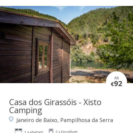
Ab
92
€
Casa dos Girassóis - Xisto
Camping
Janeiro de Baixo, Pampilhosa da Serra
2 x Einzelbett
1 x ehebett