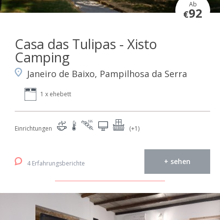
Ab
92
€
Casa das Tulipas - Xisto
Camping
Janeiro de Baixo, Pampilhosa da Serra
1 x ehebett
Einrichtungen
(+1)
+ sehen
4 Erfahrungsberichte