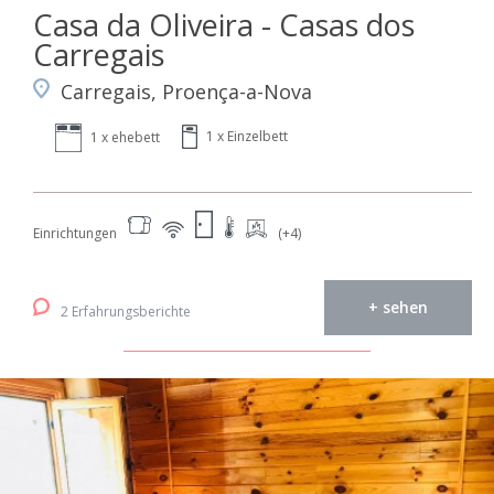
Casa da Oliveira - Casas dos
Carregais
Carregais, Proença-a-Nova
1 x Einzelbett
1 x ehebett
Einrichtungen
(+4)
+ sehen
2 Erfahrungsberichte