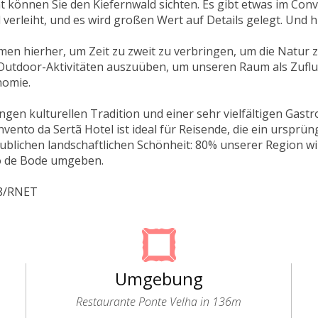
 können Sie den Kiefernwald sichten. Es gibt etwas im Conv
verleiht, und es wird großen Wert auf Details gelegt. Und hie
en hierher, um Zeit zu zweit zu verbringen, um die Natur z
 Outdoor-Aktivitäten auszuüben, um unseren Raum als Zuflu
nomie.
angen kulturellen Tradition und einer sehr vielfältigen Gast
vento da Sertã Hotel ist ideal für Reisende, die ein ursprün
ublichen landschaftlichen Schönheit: 80% unserer Region w
o de Bode umgeben.
08/RNET
Umgebung
Restaurante Ponte Velha in 136m