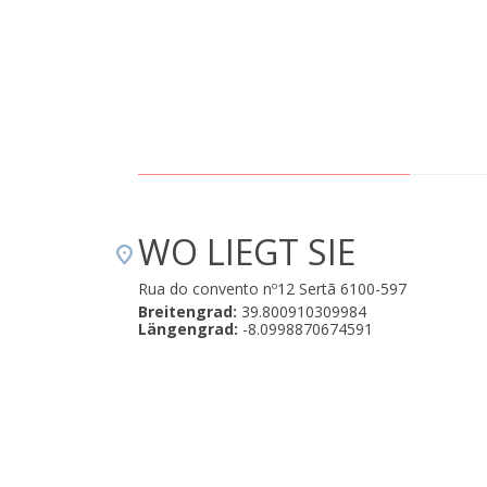
April 15, 2019
WO LIEGT SIE
Rua do convento nº12 Sertã 6100-597
Breitengrad:
39.800910309984
Längengrad:
-8.0998870674591