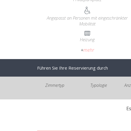
Angepasst an Personen mit eingeschränkter
Mobilität
Heizung
+
mehr
Führen Sie Ihre Reservierung durch
Zimmertyp
Typologie
Anz
E