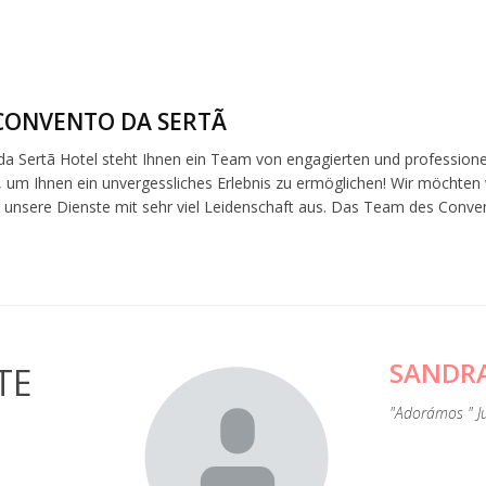
CONVENTO DA SERTÃ
a Sertã Hotel steht Ihnen ein Team von engagierten und professionelle
 um Ihnen ein unvergessliches Erlebnis zu ermöglichen! Wir möchten 
le unsere Dienste mit sehr viel Leidenschaft aus. Das Team des Conven
SANDR
TE
er Dekoration, die
hr nettes Personal,
"Adorámos " J
as uns detaillierte
ion gab. Sehr
gionalen Produkten."