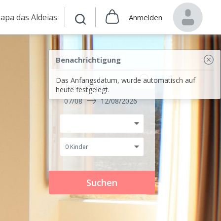
apa das Aldeias
Anmelden
Benachrichtigung
Das Anfangsdatum, wurde automatisch auf
Check in/out
heute festgelegt.
07/08
12/08/2026