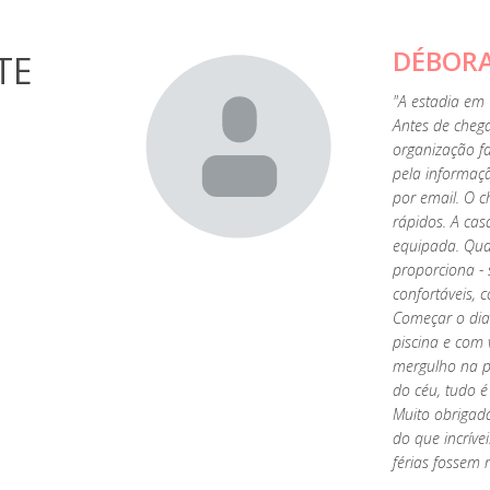
DÉBOR
TE
28, 2020
"A estadia em
Antes de cheg
organização f
pela informaç
por email. O c
rápidos. A ca
equipada. Qua
proporciona - 
confortáveis, 
Começar o di
piscina e com 
mergulho na pi
do céu, tudo é
Muito obrigada
do que incríve
férias fossem