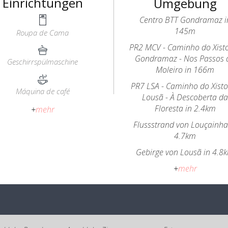
Einrichtungen
Umgebung
Centro BTT Gondramaz i
145m
Roupa de Cama
PR2 MCV - Caminho do Xist
Gondramaz - Nos Passos 
Geschirrspülmaschine
Moleiro in 166m
PR7 LSA - Caminho do Xist
Máquina de café
Lousã - À Descoberta d
Floresta in 2.4km
+
mehr
Flussstrand von Louçainha
4.7km
Gebirge von Lousã in 4.8
+
mehr