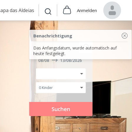
apa das Aldeias
Anmelden
Benachrichtigung
Das Anfangsdatum, wurde automatisch auf
Check in/out
heute festgelegt.
08/08
13/08/2026