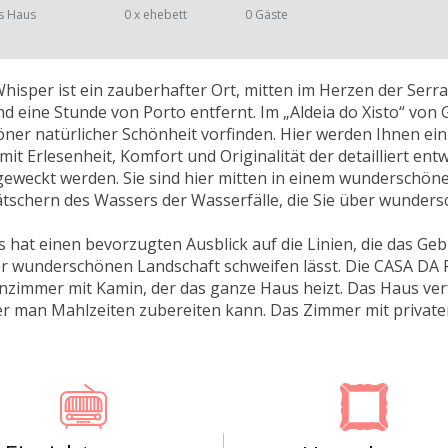
s Haus
0 x ehebett
0 Gäste
isper ist ein zauberhafter Ort, mitten im Herzen der Serr
d eine Stunde von Porto entfernt. Im „Aldeia do Xisto“ vo
er natürlicher Schönheit vorfinden. Hier werden Ihnen ein
it Erlesenheit, Komfort und Originalität der detailliert en
geweckt werden. Sie sind hier mitten in einem wunderschön
ätschern des Wassers der Wasserfälle, die Sie über wunde
 hat einen bevorzugten Ausblick auf die Linien, die das Ge
r wunderschönen Landschaft schweifen lässt. Die CASA DA
immer mit Kamin, der das ganze Haus heizt. Das Haus verf
er man Mahlzeiten zubereiten kann. Das Zimmer mit private