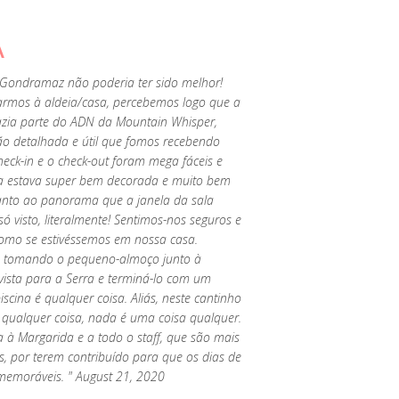
A
 Gondramaz não poderia ter sido melhor!
armos à aldeia/casa, percebemos logo que a
azia parte do ADN da Mountain Whisper,
ão detalhada e útil que fomos recebendo
heck-in e o check-out foram mega fáceis e
sa estava super bem decorada e muito bem
nto ao panorama que a janela da sala
só visto, literalmente! Sentimos-nos seguros e
como se estivéssemos em nossa casa.
a tomando o pequeno-almoço junto à
vista para a Serra e terminá-lo com um
scina é qualquer coisa. Aliás, neste cantinho
 qualquer coisa, nada é uma coisa qualquer.
 à Margarida e a todo o staff, que são mais
is, por terem contribuído para que os dias de
 memoráveis. " August 21, 2020