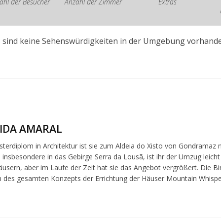
ahl der Besucher
Anzahl der Zimmer
Extras
s sind keine Sehenswürdigkeiten in der Umgebung vorhande
IDA AMARAL
terdiplom in Architektur ist sie zum Aldeia do Xisto von Gondramaz
, insbesondere in das Gebirge Serra da Lousã, ist ihr der Umzug leich
äusern, aber im Laufe der Zeit hat sie das Angebot vergrößert. Die Bi
 des gesamten Konzepts der Errichtung der Häuser Mountain Whispe