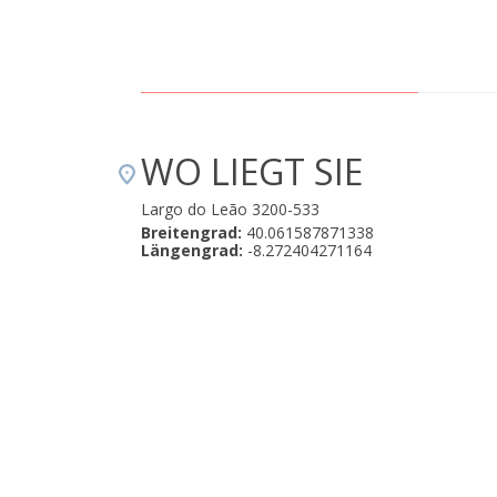
WO LIEGT SIE
Largo do Leão 3200-533
Breitengrad:
40.061587871338
Längengrad:
-8.272404271164