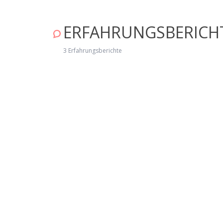
MARLENE
ERFAHRUNGSBERICH
"Tudo muito bom. Perfeito! " Januar 
3 Erfahrungsberichte