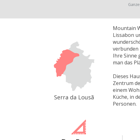
Ganze
Mountain Wh
Lissabon un
wunderschön
verbunden m
Ihre Sinne 
man das Pl
Dieses Haus
Zentrum de
einem Wohnz
Serra da Lousã
Küche, in d
Personen.