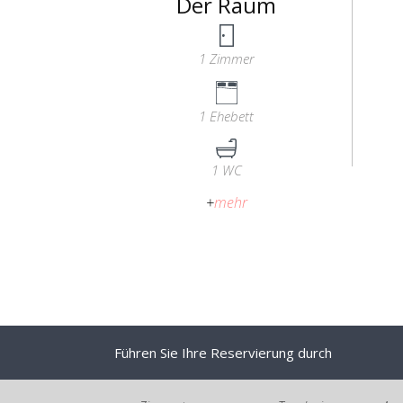
Der Raum
1 Zimmer
1 Ehebett
1 WC
+
mehr
Führen Sie Ihre Reservierung durch