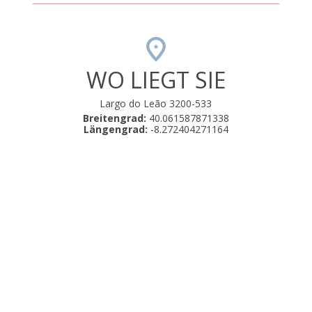
WO LIEGT SIE
Largo do Leão 3200-533
Breitengrad:
40.061587871338
Längengrad:
-8.272404271164