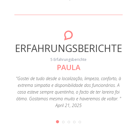
ERFAHRUNGSBERICHTE
5 Erfahrungsberichte
PAULA
ut, die
"En
einfach,
dúvida
"Gostei de tudo desde a localização, limpeza, conforto, à
it zu
muit
extrema simpatia e disponibilidade dos funcionários. A
pfehle
uma l
casa esteve sempre quentinha, o facto de ter lareira foi
chiefer
Inver
ótimo. Gostamos mesmo muito e haveremos de voltar. "
he
anteced
April 21, 2025
en, die
e do
decken
veados
n mit