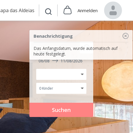
apa das Aldeias
Anmelden
Benachrichtigung
Das Anfangsdatum, wurde automatisch auf
Check in/out
heute festgelegt.
06/08
11/08/2026