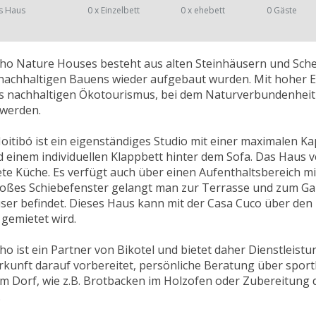
s Haus
0 x Einzelbett
0 x ehebett
0 Gäste
nho Nature Houses besteht aus alten Steinhäusern und Sch
achhaltigen Bauens wieder aufgebaut wurden. Mit hoher Ene
s nachhaltigen Ökotourismus, bei dem Naturverbundenheit
werden.
itibó ist ein eigenständiges Studio mit einer maximalen Ka
 einem individuellen Klappbett hinter dem Sofa. Das Haus 
te Küche. Es verfügt auch über einen Aufenthaltsbereich m
roßes Schiebefenster gelangt man zur Terrasse und zum Gar
äuser befindet. Dieses Haus kann mit der Casa Cuco über d
 gemietet wird.
ho ist ein Partner von Bikotel und bietet daher Dienstleist
erkunft darauf vorbereitet, persönliche Beratung über sportl
im Dorf, wie z.B. Brotbacken im Holzofen oder Zubereitung d
.