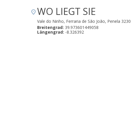
WO LIEGT SIE
Vale do Ninho, Ferraria de São João, Penela 323
Breitengrad:
39.973601449058
Längengrad:
-8.326392