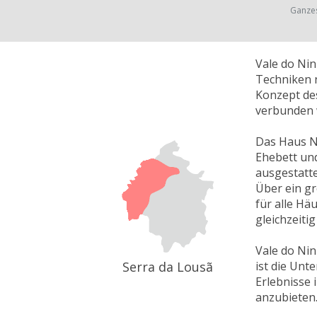
Ganze
Vale do Ni
Techniken n
Konzept de
verbunden 
Das Haus No
Ehebett und
ausgestatte
Über ein g
für alle H
gleichzeitig
Vale do Nin
Serra da Lousã
ist die Unt
Erlebnisse 
anzubieten