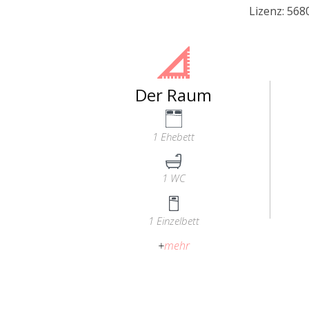
Lizenz: 56
Der Raum
1 Ehebett
1 WC
1 Einzelbett
+
mehr