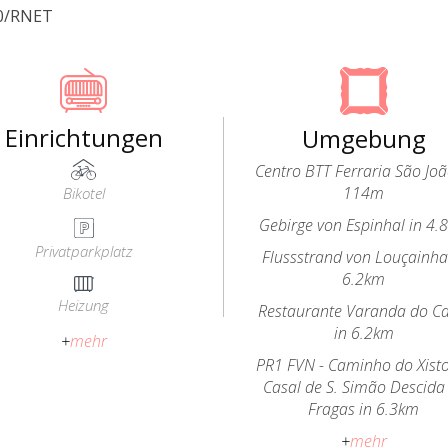
80/RNET
Einrichtungen
Umgebung
Centro BTT Ferraria São Joã
114m
Bikotel
Gebirge von Espinhal in 4.
Privatparkplatz
Flussstrand von Louçainha
6.2km
Heizung
Restaurante Varanda do Ca
in 6.2km
+
mehr
PR1 FVN - Caminho do Xist
Casal de S. Simão Descida
Fragas in 6.3km
+
mehr