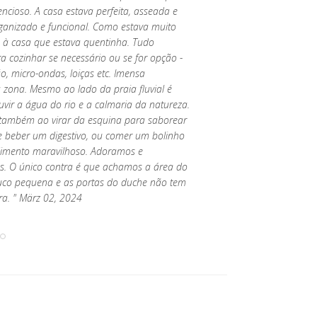
encioso. A casa estava perfeita, asseada e
rganizado e funcional. Como estava muito
s à casa que estava quentinha. Tudo
 cozinhar se necessário ou se for opção -
gão, micro-ondas, loiças etc. Imensa
 zona. Mesmo ao lado da praia fluvial é
vir a água do rio e a calmaria da natureza.
 também ao virar da esquina para saborear
 beber um digestivo, ou comer um bolinho
imento maravilhoso. Adoramos e
 O único contra é que achamos a área do
co pequena e as portas do duche não tem
ra. " März 02, 2024