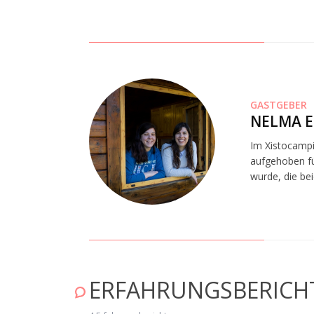
GASTGEBER
NELMA E
Im Xistocampi
aufgehoben fü
wurde, die bei
VERA
ERFAHRUNGSBERICH
"Ich wurde sehr gut aufgenommen. Ich 