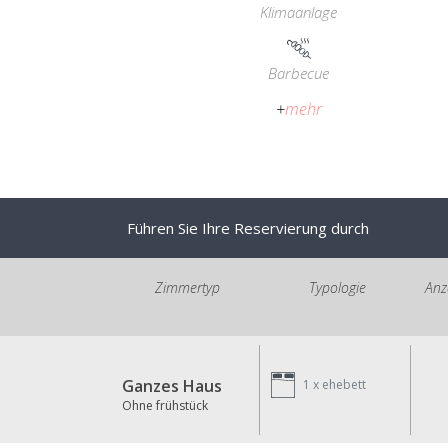
Klimaanlage
Barbecue
+
mehr
Führen Sie Ihre Reservierung durch
Zimmertyp
Typologie
Anz
Ganzes Haus
1 x
ehebett
Ohne frühstück