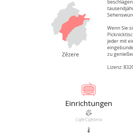
beschlagen 
tausendjähr
Sehenswürd
Wenn Sie si
Picknicktis
jeder mit e
eingebunden
Zêzere
zu genießen
Lizenz: 83
Einrichtungen
Café/Cafeteria