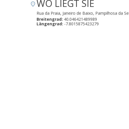
WO LIEGT SIE
Rua da Praia, Janeiro de Baixo, Pampilhosa da S
Breitengrad:
40.046421489989
Längengrad:
-7.8015875423279