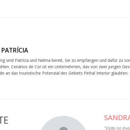
 PATRÍCIA
ng sind Patrícia und Nelma bereit, Sie zu empfangen und dafür zu sor
hlen. Cenários de Cor ist ein Unternehmen, das von zwei jungen Ges
de an das touristische Potenzial des Gebiets Pinhal Interior glaubten.
SANDR
TE
liebte den Ort. Sehr
"Visitei no In