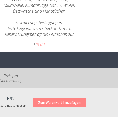
Mikrowelle, Klimaanlage, Sat-TV, WLAN,
Bettwäsche und Handtücher.
Stornierungsbedingungen:
Bis 5 Tage vor dem Check-in-Datum:
Reservierungsbetrag als Guthaben zur
Verwendung innerhalb eines Zeitraums
+
mehr
von bis zu 6 Monaten;
Weniger als 5 Tage ab dem Check-in-
Datum: keine Rückerstattung oder
Änderung der Reservierungsdaten.
Alle angegebenen Preise enthalten die
Preis pro
gesetzliche Mehrwertsteuer.
Übernachtung
€92
t. eingeschlossen