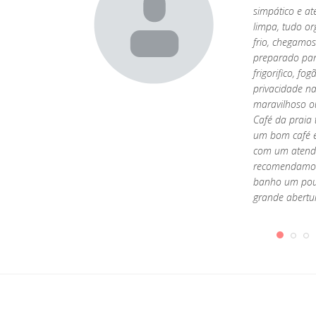
für ein romantisches
simpático e at
b. Ich werde bald
limpa, tudo o
frio, chegamo
preparado para
frigorifico, fo
privacidade na
maravilhoso ou
Café da praia
um bom café e
com um atend
recomendamos.
banho um pou
grande abertu