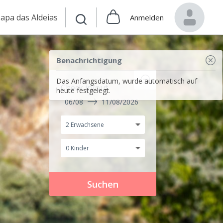
apa das Aldeias
Anmelden
Benachrichtigung
Das Anfangsdatum, wurde automatisch auf
Check in/out
heute festgelegt.
06/08
11/08/2026