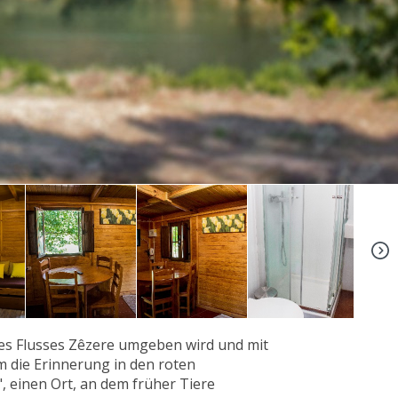
+9
des Flusses Zêzere umgeben wird und mit
m die Erinnerung in den roten
, einen Ort, an dem früher Tiere