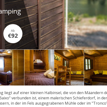
Camping
Ab
€92
g liegt auf einer kleinen Halbinsel, die von den Mäandern 
Baixo“ verbunden ist, einem malerischen Schieferdorf, in de
sern, in der im Fels ausgegrabenen Mühle oder im "Tronco"