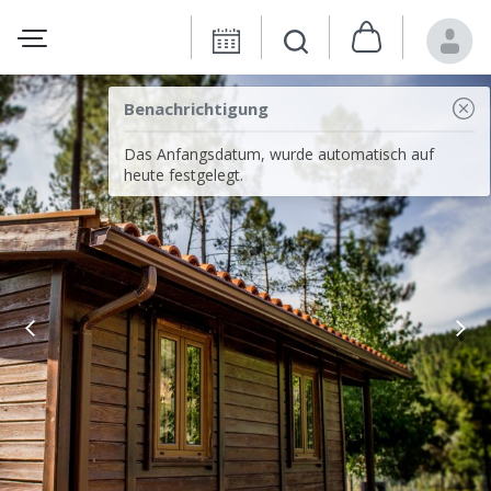
Benachrichtigung
Das Anfangsdatum, wurde automatisch auf
heute festgelegt.