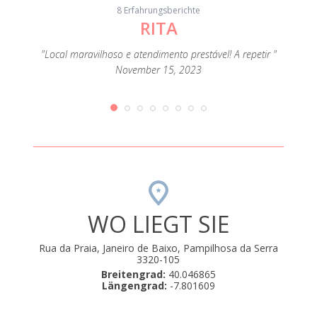
8 Erfahrungsberichte
RITA
"A c
s
eza e de
"Local maravilhoso e atendimento prestável! A repetir "
extrao
passar
November 15, 2023
mento
que até
orque
rio de
amos .
uli 22,
WO LIEGT SIE
Rua da Praia, Janeiro de Baixo, Pampilhosa da Serra
3320-105
Breitengrad:
40.046865
Längengrad:
-7.801609