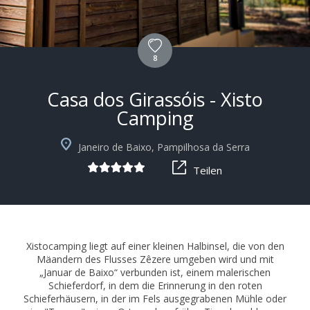
8
Casa dos Girassóis - Xisto
Camping
+10
Janeiro de Baixo, Pampilhosa da Serra
Teilen
Xistocamping liegt auf einer kleinen Halbinsel, die von den
Mäandern des Flusses Zêzere umgeben wird und mit
„Januar de Baixo“ verbunden ist, einem malerischen
Schieferdorf, in dem die Erinnerung in den roten
Schieferhäusern, in der im Fels ausgegrabenen Mühle oder