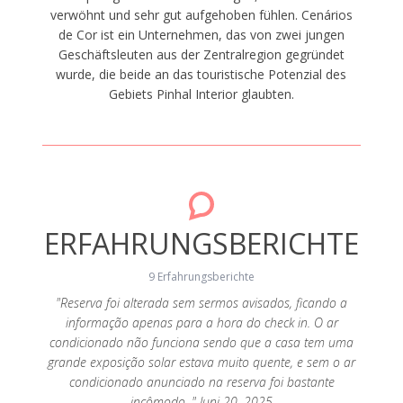
verwöhnt und sehr gut aufgehoben fühlen. Cenários
de Cor ist ein Unternehmen, das von zwei jungen
Geschäftsleuten aus der Zentralregion gegründet
wurde, die beide an das touristische Potenzial des
Gebiets Pinhal Interior glaubten.
ERFAHRUNGSBERICHTE
9 Erfahrungsberichte
"Reserva foi alterada sem sermos avisados, ficando a
informação apenas para a hora do check in. O ar
n!" Mai
"Bunga
condicionado não funciona sendo que a casa tem uma
grande exposição solar estava muito quente, e sem o ar
condicionado anunciado na reserva foi bastante
incômodo. " Juni 20, 2025