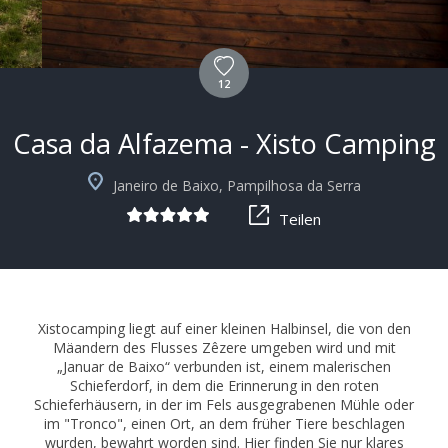
12
Casa da Alfazema - Xisto Camping
+6
Janeiro de Baixo, Pampilhosa da Serra
Teilen
Xistocamping liegt auf einer kleinen Halbinsel, die von den
Mäandern des Flusses Zêzere umgeben wird und mit
„Januar de Baixo“ verbunden ist, einem malerischen
Schieferdorf, in dem die Erinnerung in den roten
Schieferhäusern, in der im Fels ausgegrabenen Mühle oder
im "Tronco", einen Ort, an dem früher Tiere beschlagen
wurden, bewahrt worden sind. Hier finden Sie nur klares