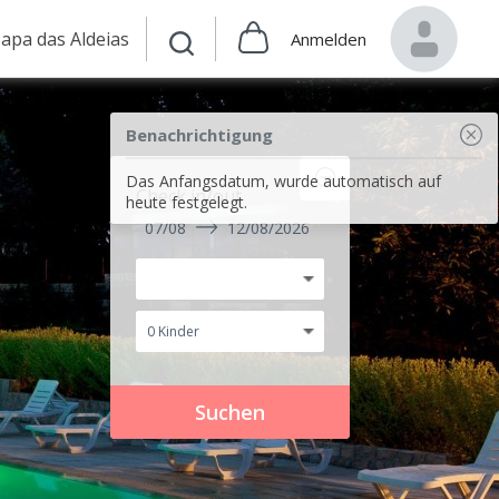
apa das Aldeias
Anmelden
Benachrichtigung
Das Anfangsdatum, wurde automatisch auf
Check in/out
heute festgelegt.
07/08
12/08/2026