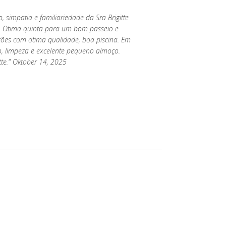
, simpatia e familiariedade da Sra Brigitte
. Otima quinta para um bom passeio e
ações com otima qualidade, boa piscina. Em
o, limpeza e excelente pequeno almoço.
tte." Oktober 14, 2025