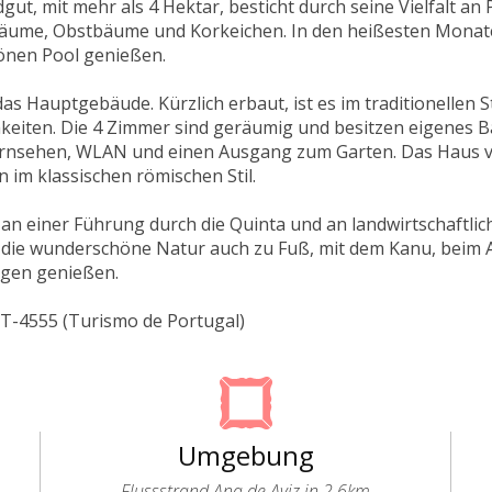
gut, mit mehr als 4 Hektar, besticht durch seine Vielfalt a
äume, Obstbäume und Korkeichen. In den heißesten Monat
nen Pool genießen.
 das Hauptgebäude. Kürzlich erbaut, ist es im traditionellen S
keiten. Die 4 Zimmer sind geräumig und besitzen eigenes 
fernsehen, WLAN und einen Ausgang zum Garten. Das Haus v
 im klassischen römischen Stil.
an einer Führung durch die Quinta und an landwirtschaftlich
 die wunderschöne Natur auch zu Fuß, mit dem Kanu, beim A
ügen genießen.
ET-4555 (Turismo de Portugal)
Umgebung
Flussstrand Ana de Aviz in 2.6km