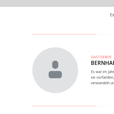
E
GASTGEBER
BERNHAR
Es war im Jah
sie vorfanden,
verwandeln un