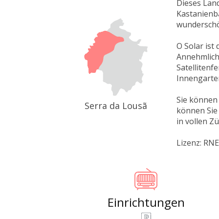
Dieses Land
Kastanienb
wunderschö
O Solar ist
Annehmlich
Satelliten
Innengarten
Sie können 
Serra da Lousã
können Sie
in vollen Z
Lizenz: RN
Einrichtungen