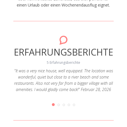
einen Urlaub oder einen Wochenendausflug eignet.
ERFAHRUNGSBERICHTE
5 Erfahrungsberichte
"It was a very nice house, well equipped. The location was
wonderful, quiet but close to a river beach and some
surprise
"We ha
restaurants. Also not very far from a bigger village with all
e house
fabulou
amenities. I would gladly come back!" Februar 28, 2026
needed
very
li 12,