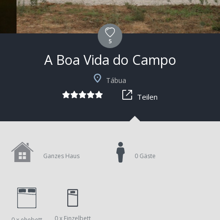
5
A Boa Vida do Campo
+7
Tábua
Teilen
Ganzes Haus
0 Gäste
0 x Einzelbett
0 x ehebett