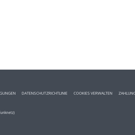
NGUNGEN
DATENSCHUTZRICHTLINIE
COOKIES VERWALTEN
ZAHLUN
funknetz)