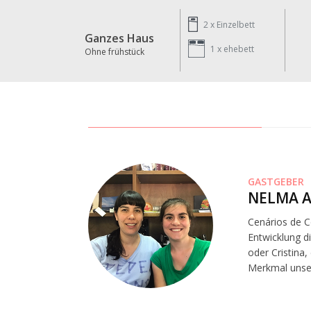
2 x
Einzelbett
Ganzes Haus
1 x
ehebett
Ohne frühstück
GASTGEBER
NELMA A
Cenários de C
Entwicklung d
oder Cristina
Merkmal unser