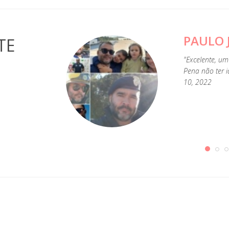
PAULO 
TE
ch wiederholen
"Excelente, um
Häuser sind großartig
Pena não ter i
nau für 4 Bäder
10, 2022
 warmes Wasser für 2