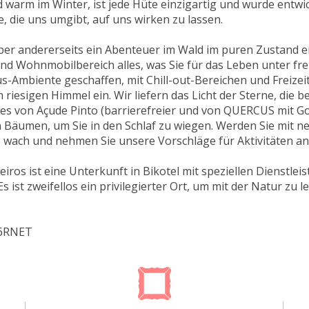
d warm im Winter, ist jede Hüte einzigartig und wurde entw
 die uns umgibt, auf uns wirken zu lassen.
er andererseits ein Abenteuer im Wald im puren Zustand er
nd Wohnmobilbereich alles, was Sie für das Leben unter fr
us-Ambiente geschaffen, mit Chill-out-Bereichen und Freizeit
 riesigen Himmel ein. Wir liefern das Licht der Sterne, di
es von Açude Pinto (barrierefreier und von QUERCUS mit Go
n Bäumen, um Sie in den Schlaf zu wiegen. Werden Sie mit n
 wach und nehmen Sie unsere Vorschläge für Aktivitäten an
iros ist eine Unterkunft in Bikotel mit speziellen Dienstle
Es ist zweifellos ein privilegierter Ort, um mit der Natur z
46RNET