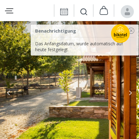
Benachrichtigung
Das Anfangsdatum, wurde automatisch auf
heute festgelegt.