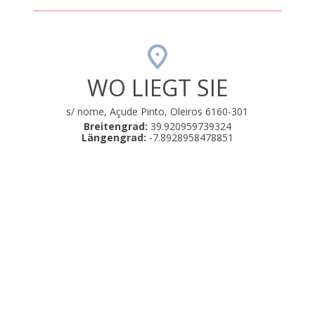
WO LIEGT SIE
s/ nome, Açude Pinto, Oleiros 6160-301
Breitengrad:
39.920959739324
Längengrad:
-7.8928958478851