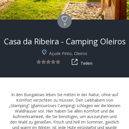
3
Casa da Ribeira - Camping Oleiros
+2
Açude Pinto, Oleiros
Teilen
In den Bungalows leben Sie mitten in der Natur, ohne auf
Komfort verzichten zu müssen. Den Liebhabern von
„Glamping“ (glamouröses Camping) schlagen wir die kleinen
Waldhäuser vor. Hier haben Sie allen Komfort und die
Aufmerksamkeit, die Sie benötigen, um auszuruhen und
den Wald zu genießen. Frisch und hell im Sommer, gastlich
und warm im Winter, ist jede Hüte einzigartig und wurde