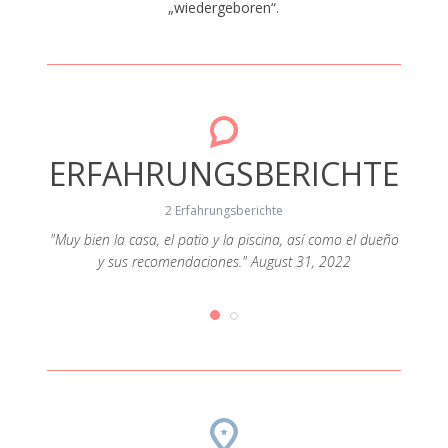
„wiedergeboren“.
ERFAHRUNGSBERICHTE
2 Erfahrungsberichte
o. Muito
"Muy bien la casa, el patio y la piscina, así como el dueño
"Excel
impatia.
y sus recomendaciones." August 31, 2022
boa rec