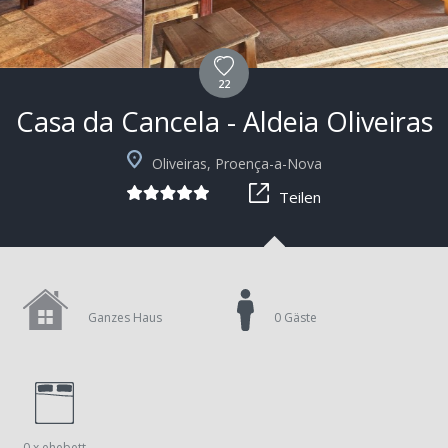
22
Casa da Cancela - Aldeia Oliveiras
+1
Oliveiras, Proença-a-Nova
Teilen
Ganzes Haus
0 Gäste
0 x ehebett