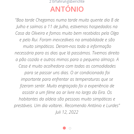
2 Erfahrungsberichte
ANTÓNIO
o por
"Boa tarde Chegamos numa tarde muito quente dia 8 de
"Exc
mar, só
Julho e saímos a 11 de Julho, estivemos hospedados na
parte 
Casa da Oliveira e fomos muito bem recebidos pela Olga
e pelo Rui. Foram inexcedíveis na amabilidade e são
muito simpáticos. Deram-nos toda a informação
necessária para os dias que lá passámos. Tivemos direito
a pão cozido e outros mimos para o pequeno almoço. A
Casa é muito acolhedora com todas as comodidades
para se passar uns dias. O ar condicionado foi
importante para enfrentar as temperaturas que se
fizeram sentir. Muito engraçado foi a experiência de
assistir a um filme ao ar livre no largo da Eira. Os
habitantes da aldeia são pessoas muito simpáticas e
prestáveis. Um dia voltarei.. Recomendo António e Lurdes"
Juli 12, 2022