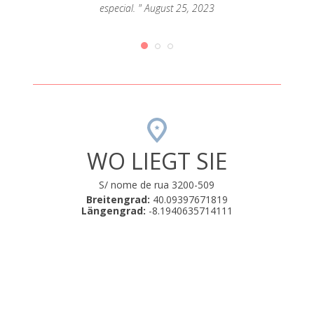
especial. " August 25, 2023
ador. A
ores
da a
WO LIEGT SIE
S/ nome de rua 3200-509
Breitengrad:
40.09397671819
Längengrad:
-8.1940635714111