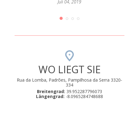
Juli 04, 2019
WO LIEGT SIE
Rua da Lomba, Padrões, Pampilhosa da Serra 3320-
334
Breitengrad:
39.952287796073
Längengrad:
-8.0965284748688