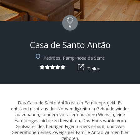
6
Casa de Santo Antão
+10
Padrões, Pampilhosa da Serra
Teilen
Das Casa de Santo Antão ist ein Familienprojekt. Es
entstand nicht aus der Notwendigkeit, ein Gebäude wieder
aufzubauen, sondern vor allem aus dem Wunsch, eine
Familiengeschichte zu bewahren. Das Haus wurde vom
Großvater des heutigen Eigentümers erbaut, und zwei
Generationen eines Zweigs der Familie Antão wurden hier
geboren.