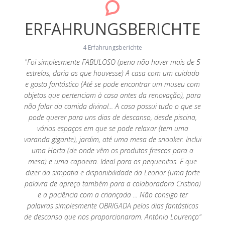
ERFAHRUNGSBERICHTE
4 Erfahrungsberichte
us, das
"Foi simplesmente FABULOSO (pena não haver mais de 5
bietet.
estrelas, daria as que houvesse) A casa com um cuidado
"Muito
 haben,
e gosto fantástico (Até se pode encontrar um museu com
espera,
 Zuhause
objetos que pertenciam à casa antes da renovação), para
ao
ten wir
não falar da comida divinal... A casa possui tudo o que se
necess
eliebt!
pode querer para uns dias de descanso, desde piscina,
vários espaços em que se pode relaxar (tem uma
varanda gigante), jardim, até uma mesa de snooker. Inclui
uma Horta (de onde vêm os produtos frescos para a
mesa) e uma capoeira. Ideal para os pequenitos. E que
dizer da simpatia e disponibilidade da Leonor (uma forte
palavra de apreço também para a colaboradora Cristina)
e a paciência com a criançada ... Não consigo ter
palavras simplesmente OBRIGADA pelos dias fantásticos
de descanso que nos proporcionaram. António Lourenço"