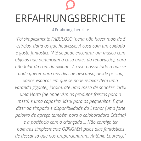
ERFAHRUNGSBERICHTE
4 Erfahrungsberichte
us, das
"Foi simplesmente FABULOSO (pena não haver mais de 5
bietet.
estrelas, daria as que houvesse) A casa com um cuidado
"Muito
 haben,
e gosto fantástico (Até se pode encontrar um museu com
espera,
 Zuhause
objetos que pertenciam à casa antes da renovação), para
ao
ten wir
não falar da comida divinal... A casa possui tudo o que se
necess
eliebt!
pode querer para uns dias de descanso, desde piscina,
vários espaços em que se pode relaxar (tem uma
varanda gigante), jardim, até uma mesa de snooker. Inclui
uma Horta (de onde vêm os produtos frescos para a
mesa) e uma capoeira. Ideal para os pequenitos. E que
dizer da simpatia e disponibilidade da Leonor (uma forte
palavra de apreço também para a colaboradora Cristina)
e a paciência com a criançada ... Não consigo ter
palavras simplesmente OBRIGADA pelos dias fantásticos
de descanso que nos proporcionaram. António Lourenço"