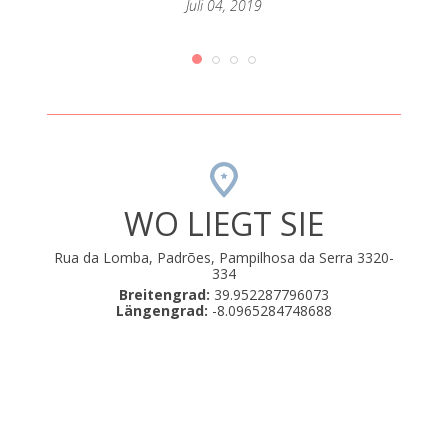
Juli 04, 2019
WO LIEGT SIE
Rua da Lomba, Padrões, Pampilhosa da Serra 3320-
334
Breitengrad:
39.952287796073
Längengrad:
-8.0965284748688