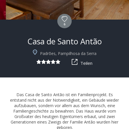
6
Casa de Santo Antão
+10
Padrões, Pampilhosa da Serra
Teilen
Das Casa de Santo Antão ist ein Familienprojekt. Es
entstand nicht aus der Notwendigkeit, ein Gebäude wieder
aufzubauen, sondern vor allem aus dem Wunsch, eine
Familiengeschichte zu bewahren. Das Haus wurde vom
Großvater des heutigen Eigentümers erbaut, und zwei
Generationen eines Zweigs der Familie Antão wurden hier
geboren.