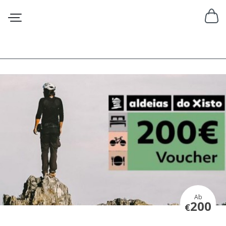
Ab
200
€