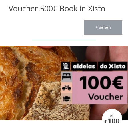
Voucher 500€ Book in Xisto
+ sehen
Ab
100
€