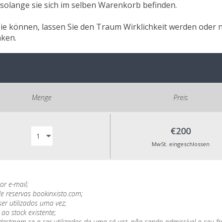
olange sie sich im selben Warenkorb befinden.
e können, lassen Sie den Traum Wirklichkeit werden oder n
nken.
Menge
Preis
€200
MwSt. eingeschlossen
r e-mail;
e reservas bookinxisto.com;
r utilizados uma vez;
ao stock existente;
destinam-se a ser utilizados de uma só vez, não sendo admissível o seu f