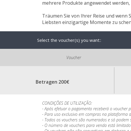
mehrere Produkte angewendet werden, s
Träumen Sie von Ihrer Reise und wenn Si
Liebsten einzigartige Momente zu sche
Select the voucher(s) you want::
Voucher
Betragen 200€
CONDIÇÕES DE UTILIZAÇÃO:
- Após efetuar o pagamento receberá o voucher po
- Para uso exclusivo em compras na plataforma d
- Todos os vouchers são numerados e só podem se
- O número de vouchers para venda está limitado 
- Os vouchers não são convertíveis em dinheiro e 