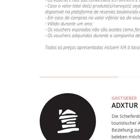
- Caso o valor total do(s) produto(s)/serviço(s)
disponível na plataforma de reservas bookinxisto
- Em caso de compras no valor inferior ao do vou
- Válido durante um ano;
- Os vouchers expirados não são aceites como f
- Os vouchers adquiridos durante a campanha de N
Todos os preços apresentados incluem IVA à taxa 
GASTGEBER
ADXTUR 
Die Schieferdö
touristischer
Beziehung zur
beleben möcht