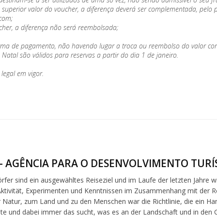
 seja superior valor do voucher, a diferença deverá ser complementada, pe
.com;
cher, a diferença não será reembolsada;
orma de pagamento, não havendo lugar a troca ou reembolso do valor co
atal são válidos para reservas a partir do dia 1 de janeiro.
legal em vigor.
- AGÊNCIA PARA O DESENVOLVIMENTO TURÍS
rfer sind ein ausgewähltes Reiseziel und im Laufe der letzten Jahre w
 Aktivität, Experimenten und Kenntnissen im Zusammenhang mit der
 Natur, zum Land und zu den Menschen war die Richtlinie, die ein Han
e und dabei immer das sucht, was es an der Landschaft und in den 