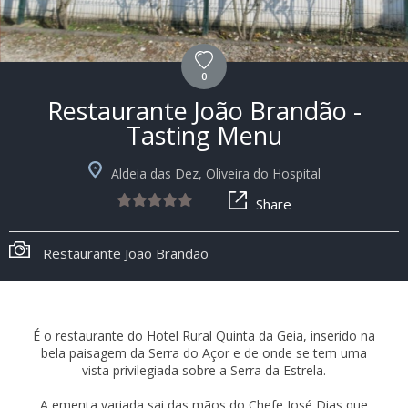
0
Restaurante João Brandão -
Tasting Menu
Aldeia das Dez, Oliveira do Hospital
Share
Hotel Rural Quinta da Geia
É o restaurante do Hotel Rural Quinta da Geia, inserido na
bela paisagem da Serra do Açor e de onde se tem uma
vista privilegiada sobre a Serra da Estrela.
A ementa variada sai das mãos do Chefe José Dias que