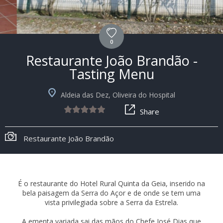
0
Restaurante João Brandão -
Tasting Menu
Aldeia das Dez, Oliveira do Hospital
Share
Hotel Rural Quinta da Geia
É o restaurante do Hotel Rural Quinta da Geia, inserido na
bela paisagem da Serra do Açor e de onde se tem uma
vista privilegiada sobre a Serra da Estrela.
A ementa variada sai das mãos do Chefe José Dias que