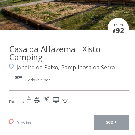
From
92
€
Casa da Alfazema - Xisto
Camping
Janeiro de Baixo, Pampilhosa da Serra
1 x double bed
Facilities
see +
9 testimonials