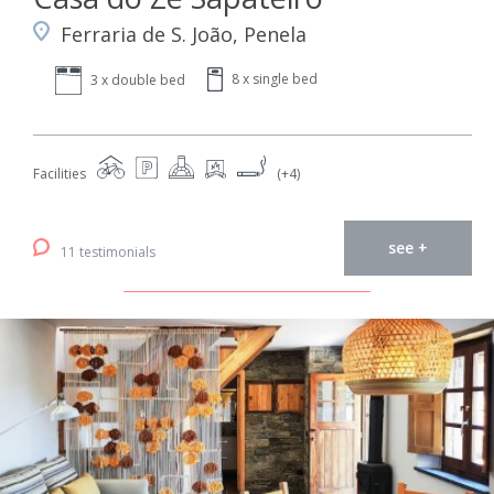
Ferraria de S. João, Penela
8 x single bed
3 x double bed
Facilities
(+4)
see +
11 testimonials