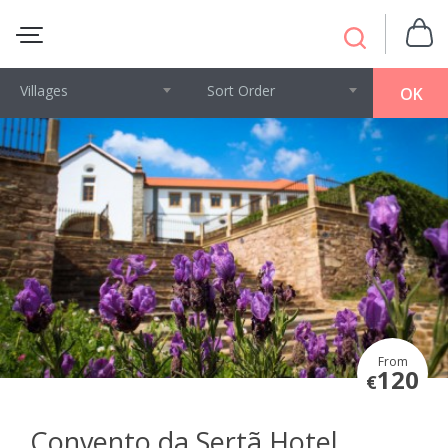
Villages
Sort Order
OK
From
120
€
Convento da Sertã Hotel