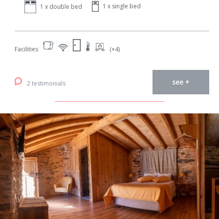
1 x single bed
1 x double bed
Facilities
(+4)
see +
2 testimonials