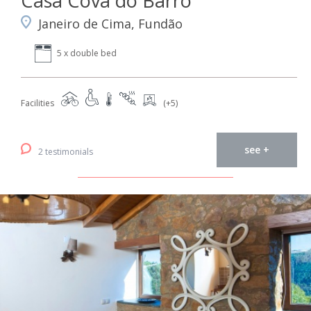
Casa Cova do Barro
Janeiro de Cima, Fundão
5 x double bed
Facilities
(+5)
see +
2 testimonials