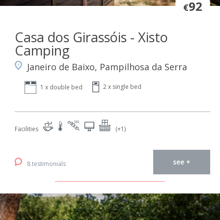
92
€
Casa dos Girassóis - Xisto
Camping
Janeiro de Baixo, Pampilhosa da Serra
2 x single bed
1 x double bed
Facilities
(+1)
see +
8 testimonials