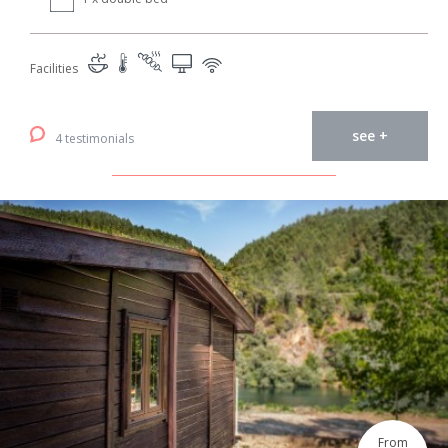
Facilities
see +
4 testimonials
From