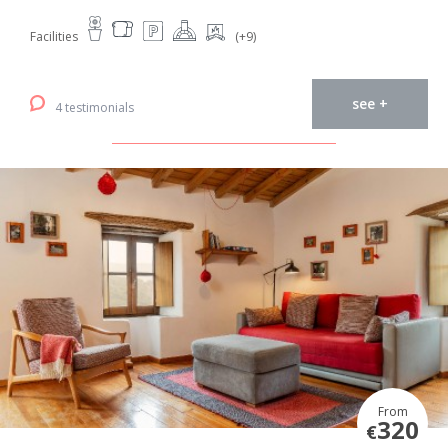
Facilities
(+9)
see +
4 testimonials
From
320
€