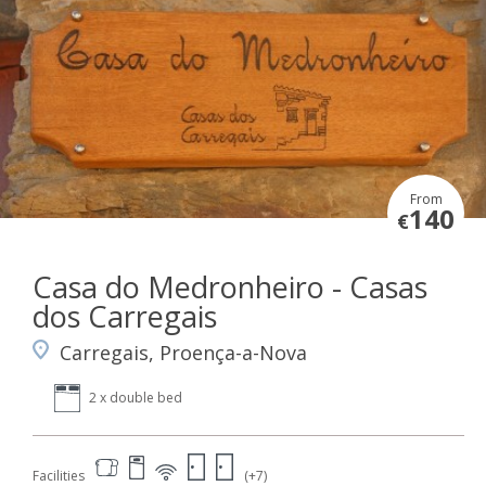
From
140
€
Casa do Medronheiro - Casas
dos Carregais
Carregais, Proença-a-Nova
2 x double bed
Facilities
(+7)