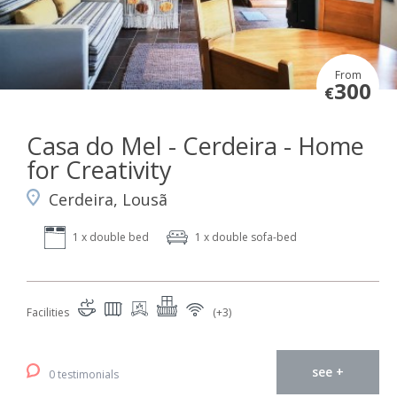
From
300
€
Casa do Mel - Cerdeira - Home
for Creativity
Cerdeira, Lousã
1 x double bed
1 x double sofa-bed
Facilities
(+3)
see +
0 testimonials