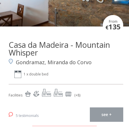
From
135
€
Casa da Madeira - Mountain
Whisper
Gondramaz, Miranda do Corvo
1 x double bed
Facilities
(+8)
see +
5 testimonials