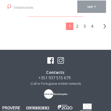
see +
0 testimonials
1
2
3
4
Contacts
:
+351 937 515 679
(Call to Portuguese mobile network)