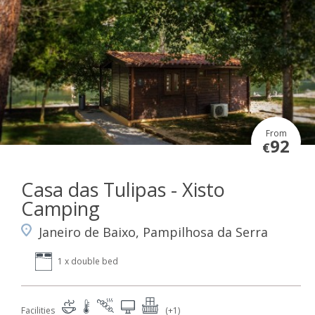
From
92
€
Casa das Tulipas - Xisto
Camping
Janeiro de Baixo, Pampilhosa da Serra
1 x double bed
Facilities
(+1)