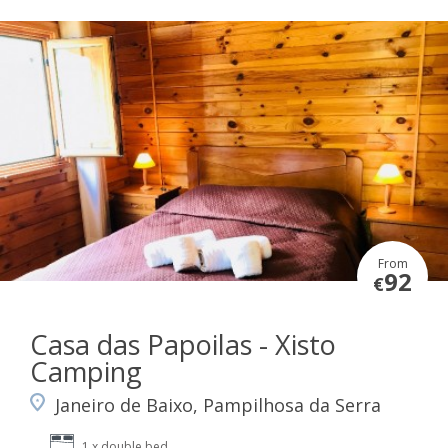
From
92
€
Casa das Papoilas - Xisto
Camping
Janeiro de Baixo, Pampilhosa da Serra
1 x double bed