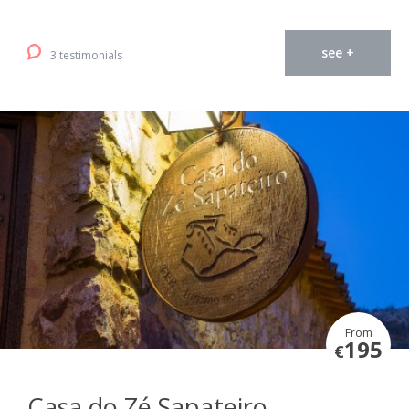
see +
3 testimonials
From
195
€
Casa do Zé Sapateiro