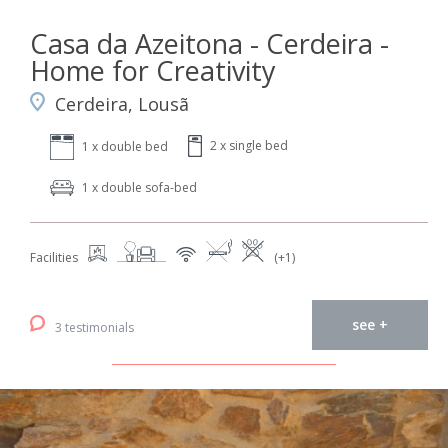
Casa da Azeitona - Cerdeira -
Home for Creativity
Cerdeira, Lousã
2 x single bed
1 x double bed
1 x double sofa-bed
Facilities
(+1)
see +
3 testimonials