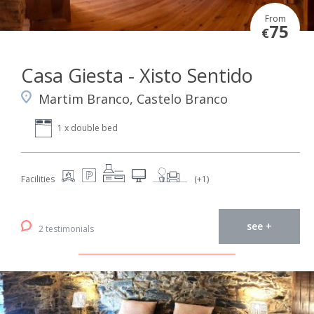
From
75
€
Casa Giesta - Xisto Sentido
Martim Branco, Castelo Branco
1 x double bed
Facilities
(+1)
see +
2 testimonials