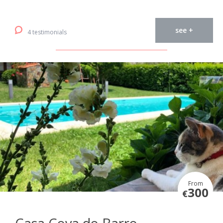
see +
4 testimonials
From
300
€