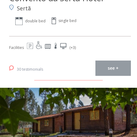
Sertã
single bed
double bed
Facilities
(+3)
see +
30 testimonials