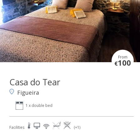
From
100
€
Casa do Tear
Figueira
1 x double bed
Facilities
(+1)