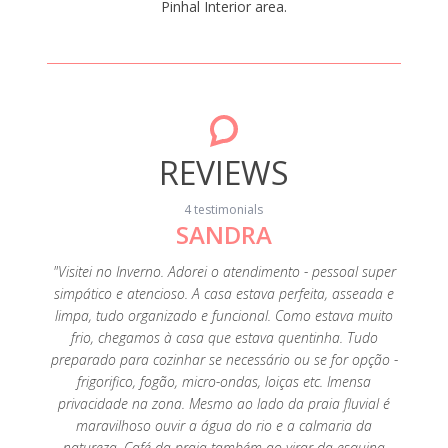
Pinhal Interior area.
REVIEWS
4 testimonials
SANDRA
ery
"Visitei no Inverno. Adorei o atendimento - pessoal super
omantic
simpático e atencioso. A casa estava perfeita, asseada e
." April
limpa, tudo organizado e funcional. Como estava muito
frio, chegamos à casa que estava quentinha. Tudo
preparado para cozinhar se necessário ou se for opção -
frigorifico, fogão, micro-ondas, loiças etc. Imensa
privacidade na zona. Mesmo ao lado da praia fluvial é
maravilhoso ouvir a água do rio e a calmaria da
natureza. Café da praia também ao virar da esquina