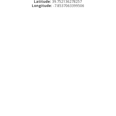
Latitude:
39.752136278257
Longitude:
-7.8537063399506