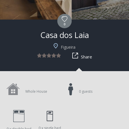
0
Casa dos Laia
Figueira
Share
Whole House
0 guests
0 x single bed
0 x double bed