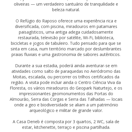
oliveiras — um verdadeiro santuário de tranquilidade e
beleza natural.
O Refúgio do Raposo oferece uma experiência rica e
diversificada, com piscina, miradouros em patamares
paisagísticos, uma antiga adega cuidadosamente
restaurada, televisão por satélite, Wi-Fi, biblioteca,
bicicletas e jogos de tabuleiro. Tudo pensado para que se
sinta em casa, num território marcado por deslumbrantes
praias fluviais e uma gastronomia de sabores autênticos.
Durante a sua estadia, poderá ainda aventurar-se em
atividades como salto de paraquedas no Aeródromo das
Moitas, escalada, ou percorrer os trilhos certificados da
região. A visita pode incluir ainda o Centro Ciência Viva da
Floresta, os vários miradouros do Geopark Naturtejo, e os
impressionantes geomonumentos das Portas do
Almourão, Serra das Corgas e Serra das Talhadas — locais
onde a geo e biodiversidade se aliam a um património
arqueológico e militar de grande valor.
A Casa Deneb é composta por 3 quartos, 2 WC, sala de
estar, kitchenette, terraço e piscina partilhada.