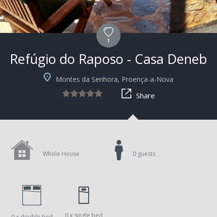
1
Refúgio do Raposo - Casa Deneb
Montes da Senhora, Proença-a-Nova
Share
Whole House
0 guests
0 x single bed
0 x double bed