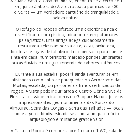
A quarta casa, a Casa da Ribeira, encontra-se a cerca de 1
km, junto à ribeira do Alvito, rodeada por mais de 400
oliveiras — um verdadeiro santuário de tranquilidade e
beleza natural.
O Refúgio do Raposo oferece uma experiência rica e
diversificada, com piscina, miradouros em patamares
paisagísticos, uma antiga adega cuidadosamente
restaurada, televisão por satélite, Wi-Fi, biblioteca,
bicicletas e jogos de tabuleiro. Tudo pensado para que se
sinta em casa, num território marcado por deslumbrantes
praias fluviais e uma gastronomia de sabores autênticos.
Durante a sua estadia, poderá ainda aventurar-se em
atividades como salto de paraquedas no Aeródromo das
Moitas, escalada, ou percorrer os trilhos certificados da
região. A visita pode incluir ainda o Centro Ciência Viva da
Floresta, os vários miradouros do Geopark Naturtejo, e os
impressionantes geomonumentos das Portas do
Almourão, Serra das Corgas e Serra das Talhadas — locais
onde a geo e biodiversidade se aliam a um património
arqueológico e militar de grande valor.
A Casa da Ribeira é composta por 1 quarto, 1 WC, sala de