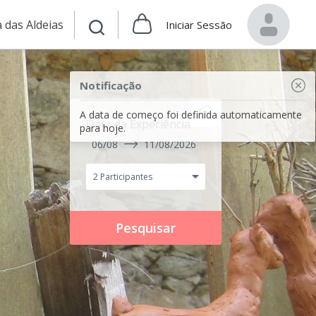
 das Aldeias
Iniciar Sessão
Notificação
A data de começo foi definida automaticamente
Data da Experiência
para hoje.
06/08
11/08/2026