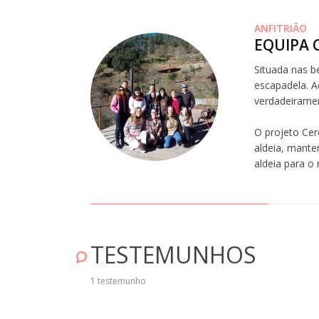
ANFITRIÃO
EQUIPA 
Situada nas b
escapadela. Aq
verdadeiramen
O projeto Cer
aldeia, mante
aldeia para o
TESTEMUNHOS
1 testemunho