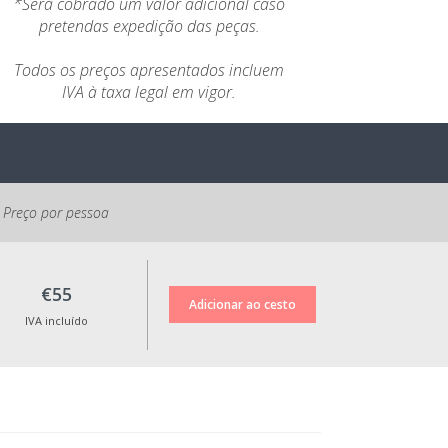
*Será cobrado um valor adicional caso
pretendas expedição das peças.
Todos os preços apresentados incluem
IVA à taxa legal em vigor.
Preço por pessoa
€55
IVA incluído