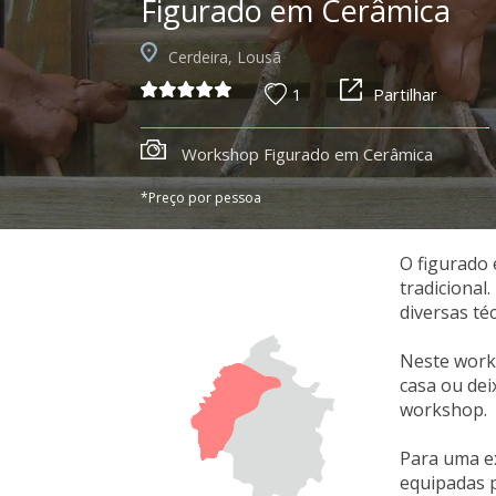
Figurado em Cerâmica
Cerdeira, Lousã
1
Partilhar
Workshop Figurado em Cerâmica
*Preço por pessoa
O figurado 
tradicional
diversas té
Neste works
casa ou dei
workshop.
Para uma ex
equipadas p