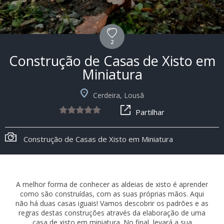
2
Construção de Casas de Xisto em
Miniatura
Cerdeira, Lousã
Partilhar
Construção de Casas de Xisto em Miniatura
A melhor forma de conhecer as aldeias de xisto é aprender
como são construídas, com as suas próprias mãos. Aqui
não há duas casas iguais! Vamos descobrir os padrões e as
regras destas construções através da elaboração de uma
casa de xisto em miniatura. No final, levará a sua