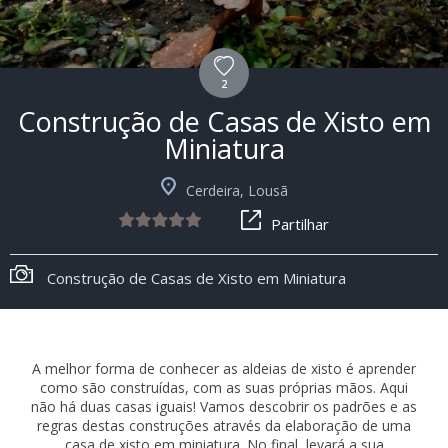
2
Construção de Casas de Xisto em
Miniatura
Cerdeira, Lousã
Partilhar
Construção de Casas de Xisto em Miniatura
A melhor forma de conhecer as aldeias de xisto é aprender
como são construídas, com as suas próprias mãos. Aqui
não há duas casas iguais! Vamos descobrir os padrões e as
regras destas construções através da elaboração de uma
casa de xisto em miniatura. No final, levará a sua