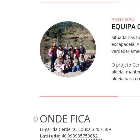
ANFITRIÃO
EQUIPA 
Situada nas b
escapadela. Aq
verdadeiramen
O projeto Cer
aldeia, mante
aldeia para o
ONDE FICA
Lugar da Cerdeira, Lousã 3200-509
Latitude:
40.093985750852