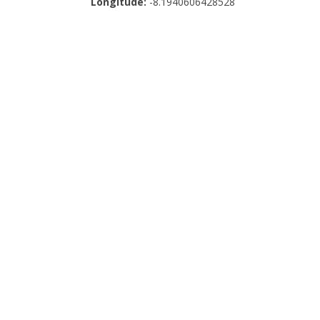
Longitude:
-8.1940606428528