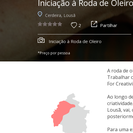
Iniciação à Roda de Oleir
Cerdeira, Lousã
2
Partilhar
Iniciação à Roda de Oleiro
*Preço por pessoa
A roda de o
Trabalhar c
For Creativ
Ao longo de
criatividad
Lousã, vai, 
posteriorme
Para uma ex