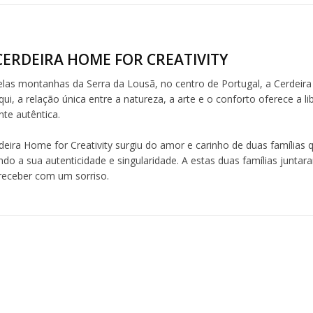
CERDEIRA HOME FOR CREATIVITY
elas montanhas da Serra da Lousã, no centro de Portugal, a Cerdeira 
ui, a relação única entre a natureza, a arte e o conforto oferece a l
te autêntica.
deira Home for Creativity surgiu do amor e carinho de duas famílias q
ndo a sua autenticidade e singularidade. A estas duas famílias junta
 receber com um sorriso.