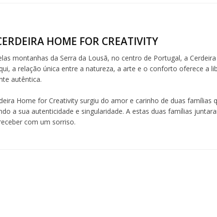
CERDEIRA HOME FOR CREATIVITY
elas montanhas da Serra da Lousã, no centro de Portugal, a Cerdeira 
ui, a relação única entre a natureza, a arte e o conforto oferece a l
te autêntica.
deira Home for Creativity surgiu do amor e carinho de duas famílias q
ndo a sua autenticidade e singularidade. A estas duas famílias junta
 receber com um sorriso.