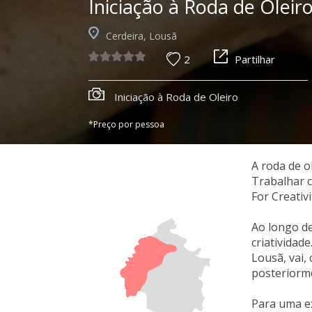
Iniciação à Roda de Oleir
Cerdeira, Lousã
2
Partilhar
Iniciação à Roda de Oleiro
*Preço por pessoa
A roda de o
Trabalhar c
For Creativ
Ao longo de
criatividad
Lousã, vai, 
posteriorme
Para uma ex