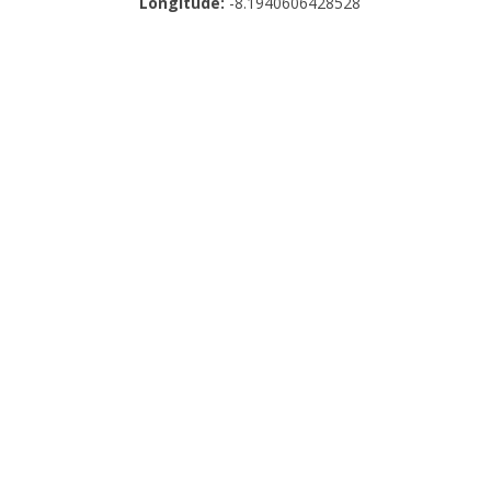
Longitude:
-8.1940606428528