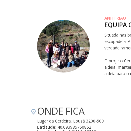
ANFITRIÃO
EQUIPA 
Situada nas b
escapadela. Aq
verdadeiramen
O projeto Cer
aldeia, mante
aldeia para o
ONDE FICA
Lugar da Cerdeira, Lousã 3200-509
Latitude:
40.093985750852