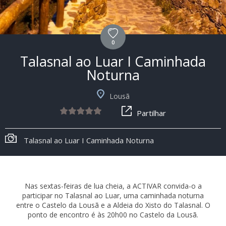
0
Talasnal ao Luar I Caminhada
Noturna
Lousã
Partilhar
Talasnal ao Luar I Caminhada Noturna
Nas sextas-feiras de lua cheia, a ACTIVAR convida-o a
participar no Talasnal ao Luar, uma caminhada noturna
entre o Castelo da Lousã e a Aldeia do Xisto do Talasnal. O
ponto de encontro é às 20h00 no Castelo da Lousã.