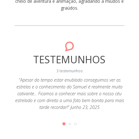
cheio de aventura e animação, agradando a miúdos e
graúdos.
TESTEMUNHOS
3 testemunhos
"Apesar do tempo estar enublado conseguimos ver as
"Bom di
estrelas e o conhecimento do Samuel é realmente muito
kayak, 
s faz
cativante... Ficamos a conhecer mais sobre o nosso céu
de ka
 2024
estrelado e com direito a uma foto bem bonita para mais
pode c
tarde recordar!" Junho 23, 2025
foto