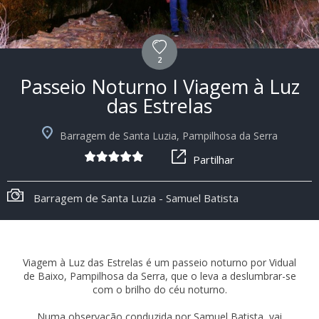
2
Passeio Noturno I Viagem à Luz
das Estrelas
Barragem de Santa Luzia, Pampilhosa da Serra
Partilhar
Barragem de Santa Luzia - Samuel Batista
Viagem à Luz das Estrelas é um passeio noturno por Vidual
de Baixo, Pampilhosa da Serra, que o leva a deslumbrar-se
com o brilho do céu noturno.
Numa observação conduzida por Samuel Batista, vai