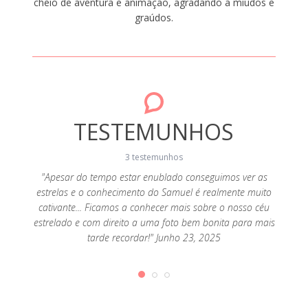
cheio de aventura e animação, agradando a miúdos e
graúdos.
TESTEMUNHOS
3 testemunhos
"Apesar do tempo estar enublado conseguimos ver as
"Bom di
estrelas e o conhecimento do Samuel é realmente muito
kayak, 
s faz
cativante... Ficamos a conhecer mais sobre o nosso céu
de ka
 2024
estrelado e com direito a uma foto bem bonita para mais
pode c
tarde recordar!" Junho 23, 2025
foto