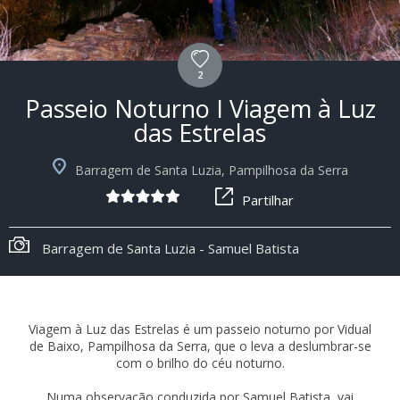
2
Passeio Noturno I Viagem à Luz
das Estrelas
Barragem de Santa Luzia, Pampilhosa da Serra
Partilhar
Barragem de Santa Luzia - Samuel Batista
Viagem à Luz das Estrelas é um passeio noturno por Vidual
de Baixo, Pampilhosa da Serra, que o leva a deslumbrar-se
com o brilho do céu noturno.
Numa observação conduzida por Samuel Batista, vai