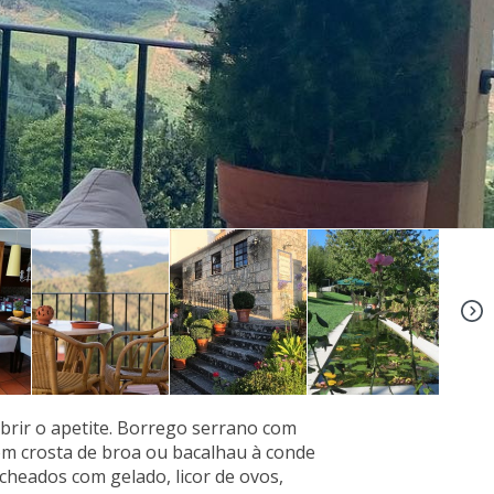
+2
brir o apetite. Borrego serrano com
om crosta de broa ou bacalhau à conde
echeados com gelado, licor de ovos,