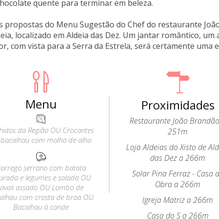
 chocolate quente para terminar em beleza.
as propostas do Menu Sugestão do Chef do restaurante João
eia, localizado em Aldeia das Dez. Um jantar romântico, um
or, com vista para a Serra da Estrela, será certamente uma 
Menu
Proximidades
Restaurante João Brandão
hidos da Região OU Crocantes
251m
 bacalhau com molho de alho
Loja Aldeias do Xisto de Al
das Dez a 266m
orrego serrano com batata
Solar Pina Ferraz - Casa 
urada e legumes e salada OU
Obra a 266m
Javali assado OU Lombo de
alhau com crosta de broa OU
Igreja Matriz a 266m
Bacalhau á conde
Casa do S a 266m