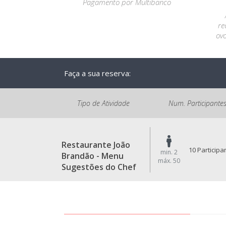
Pagamento por Multibanco
re
ovo
Faça a sua reserva:
Tipo de Atividade
Num. Participante
Restaurante João
10 Participa
min. 2
Brandão - Menu
máx. 50
Sugestões do Chef