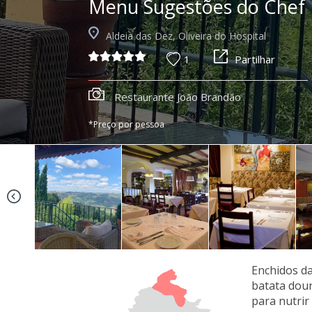
Menu Sugestões do Chef
Aldeia das Dez, Oliveira do Hospital
1
Partilhar
Restaurante João Brandão
*Preço por pessoa
Enchidos da
batata dour
para nutrir