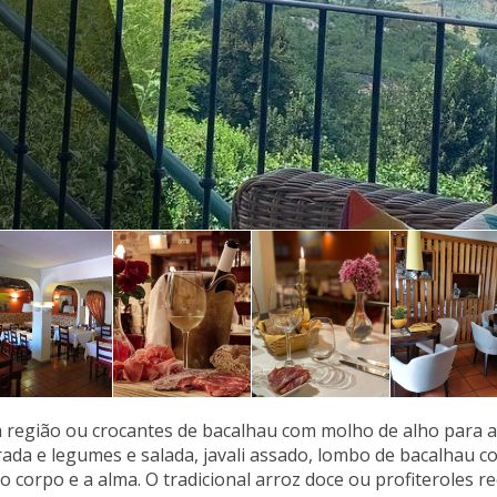
 região ou crocantes de bacalhau com molho de alho para a
ada e legumes e salada, javali assado, lombo de bacalhau c
 o corpo e a alma. O tradicional arroz doce ou profiteroles r