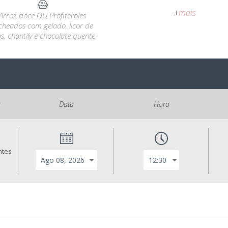
+
mais
Arroz doce OU Profiteroles
cheados com gelado, licor de
s, chantily e chocolate quente
s
Data
Hora
ntes