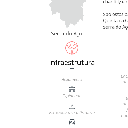
chantilly e
São estas 
Quinta da G
serra do Aç
Serra do Açor
Infraestrutura
Enc
Alojamento
de
Esplanada
B
do
Estacionamento Privativo
bac