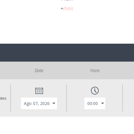
+
mais
s
Data
Hora
ntes