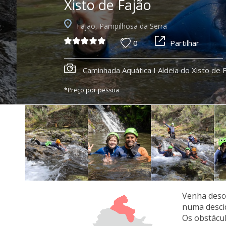
Xisto de Fajão
Fajão, Pampilhosa da Serra
0
Partilhar
Caminhada Aquática I Aldeia do Xisto de 
*Preço por pessoa
Venha desco
numa descid
Os obstácul