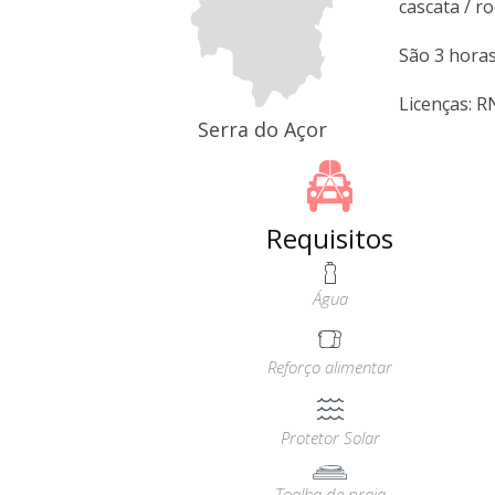
cascata / ro
São 3 horas
Licenças: 
Serra do Açor
Requisitos
Água
Reforço alimentar
Protetor Solar
Toalha de praia