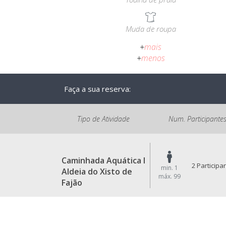
Muda de roupa
+
mais
+
menos
Faça a sua reserva:
Tipo de Atividade
Num. Participante
Caminhada Aquática I
2 Participa
min. 1
Aldeia do Xisto de
máx. 99
Fajão