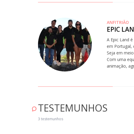
ANFITRIÃO
EPIC LA
A Epic Land é
em Portugal, 
Seja em meio 
Com uma equip
animação, ag
TESTEMUNHOS
xcelente experiência. Muito obrigado ao João port todo o acompanhamen
rante a atividade. Adorámos!" Maio 04, 2025
3 testemunhos