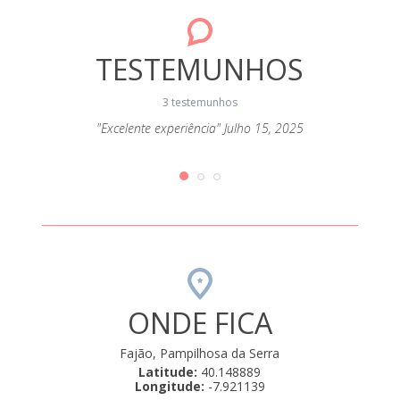
TESTEMUNHOS
3 testemunhos
ort todo
"Excelente experiência" Julho 15, 2025
"Fo
mos!"
ONDE FICA
Fajão, Pampilhosa da Serra
Latitude:
40.148889
Longitude:
-7.921139