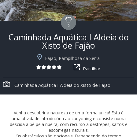
0
Caminhada Aquática I Aldeia do
Xisto de Fajão
Fajão, Pampilhosa da Serra
Partilhar
Caminhada Aquática I Aldeia do Xisto de Fajão
Venha descobrir a natureza de uma forma única! Esta é
uma atividade introdutória ao canyoning e consiste numa
descida a pé pela ribeira, com recurso a destrepes, saltos e
escorregas naturais.
Os obstáculos são opcionais. Dependendo do tempo