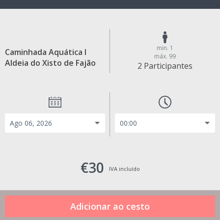
min. 1
Caminhada Aquática I
máx. 99
Aldeia do Xisto de Fajão
2 Participantes
€30
IVA incluído