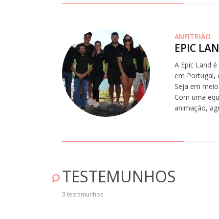
ANFITRIÃO
EPIC LA
A Epic Land é
em Portugal, 
Seja em meio 
Com uma equip
animação, ag
TESTEMUNHOS
xcelente experiência. Muito obrigado ao João port todo o acompanhamen
rante a atividade. Adorámos!" Maio 04, 2025
3 testemunhos