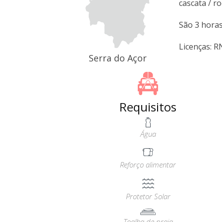
cascata / ro
São 3 horas
Licenças: 
Serra do Açor
Requisitos
Água
Reforço alimentar
Protetor Solar
Toalha de praia