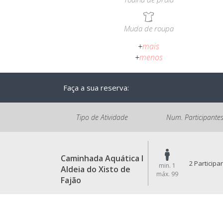
Muda de roupa
+
mais
+
menos
Faça a sua reserva:
Tipo de Atividade
Num. Participante
Caminhada Aquática I
2 Participa
min. 1
Aldeia do Xisto de
máx. 99
Fajão