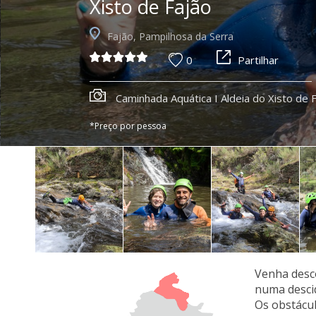
Xisto de Fajão
Fajão, Pampilhosa da Serra
0
Partilhar
Caminhada Aquática I Aldeia do Xisto de 
*Preço por pessoa
Venha desco
numa descid
Os obstácul