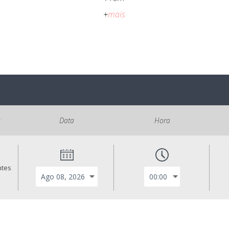
+
mais
s
Data
Hora
ntes