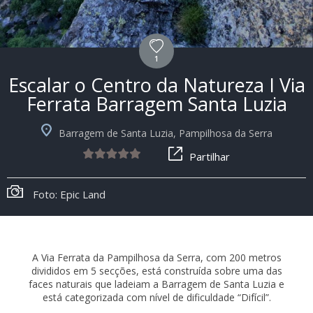
1
Escalar o Centro da Natureza I Via
Ferrata Barragem Santa Luzia
Barragem de Santa Luzia, Pampilhosa da Serra
Partilhar
Foto: Epic Land
A Via Ferrata da Pampilhosa da Serra, com 200 metros
divididos em 5 secções, está construída sobre uma das
faces naturais que ladeiam a Barragem de Santa Luzia e
está categorizada com nível de dificuldade “Difícil”.