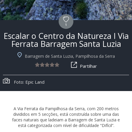
1
Escalar o Centro da Natureza I Via
Ferrata Barragem Santa Luzia
Barragem de Santa Luzia, Pampilhosa da Serra
Partilhar
Foto: Epic Land
A Via Ferrata da Pampilhosa da Serra, com 200 metros
divididos em 5 secções, está construída sobre uma das
faces naturais que ladeiam a Barragem de Santa Luzia e
está categorizada com nível de dificuldade “Difícil”.