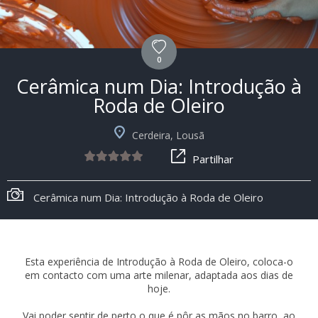
0
Cerâmica num Dia: Introdução à
Roda de Oleiro
Cerdeira, Lousã
Partilhar
Cerâmica num Dia: Introdução à Roda de Oleiro
Esta experiência de Introdução à Roda de Oleiro, coloca-o
em contacto com uma arte milenar, adaptada aos dias de
hoje.
Vai poder sentir de perto o que é pôr as mãos no barro, ao