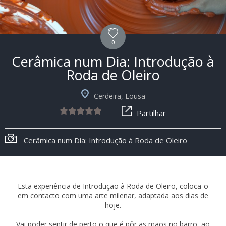
0
Cerâmica num Dia: Introdução à
Roda de Oleiro
Cerdeira, Lousã
Partilhar
Cerâmica num Dia: Introdução à Roda de Oleiro
Esta experiência de Introdução à Roda de Oleiro, coloca-o
em contacto com uma arte milenar, adaptada aos dias de
hoje.
Vai poder sentir de perto o que é pôr as mãos no barro, ao