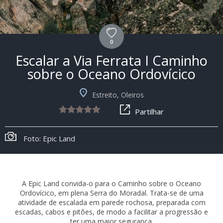
0
Escalar a Via Ferrata I Caminho
sobre o Oceano Ordovícico
Estreito, Oleiros
Partilhar
Foto: Epic Land
A Epic Land convida-o para o Caminho sobre o Oceano
Ordovícico, em plena Serra do Moradal. Trata-se de uma
atividade de escalada em parede rochosa, preparada com
escadas, cabos e pitões, de modo a facilitar a progressão e
ter uma maior segurança.